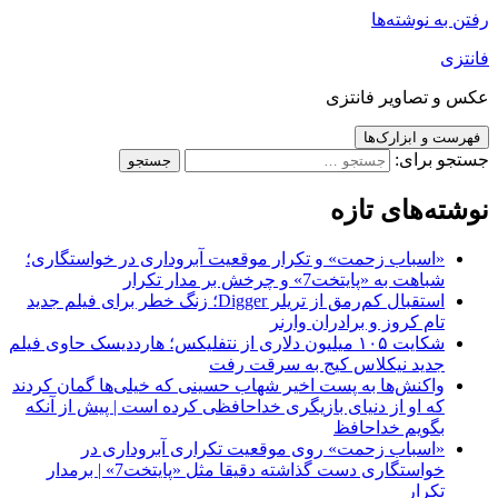
رفتن به نوشته‌ها
فانتزی
عکس و تصاویر فانتزی
فهرست و ابزارک‌ها
جستجو برای:
نوشته‌های تازه
«اسباب زحمت» و تکرار موقعیت آبروداری در خواستگاری؛
شباهت به «پایتخت7» و چرخش بر مدار تکرار
استقبال کم‌رمق از تریلر Digger؛ زنگ خطر برای فیلم جدید
تام کروز و برادران وارنر
شکایت ۱۰۵ میلیون دلاری از نتفلیکس؛ هارددیسک حاوی فیلم
جدید نیکلاس کیج به سرقت رفت
واکنش‌ها به پست اخیر شهاب حسینی که خیلی‌ها گمان کردند
که او از دنیای بازیگری خداحافظی کرده است | پیش از آنکه
بگویم خداحافظ
«اسباب زحمت» روی موقعیت تکراری آبروداری در
خواستگاری دست گذاشته دقیقا مثل «پایتخت7» | برمدار
تکرار