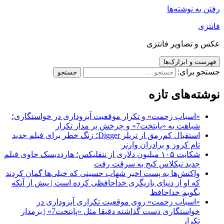
رفتن به نوشته‌ها
فانتزی
عکس و تصاویر فانتزی
فهرست و ابزارک‌ها
جستجو برای:
نوشته‌های تازه
«اسباب زحمت» و تکرار موقعیت آبروداری در خواستگاری؛
شباهت به «پایتخت7» و چرخش بر مدار تکرار
استقبال کم‌رمق از تریلر Digger؛ زنگ خطر برای فیلم جدید
تام کروز و برادران وارنر
شکایت ۱۰۵ میلیون دلاری از نتفلیکس؛ هارددیسک حاوی فیلم
جدید نیکلاس کیج به سرقت رفت
واکنش‌ها به پست اخیر شهاب حسینی که خیلی‌ها گمان کردند
که او از دنیای بازیگری خداحافظی کرده است | پیش از آنکه
بگویم خداحافظ
«اسباب زحمت» روی موقعیت تکراری آبروداری در
خواستگاری دست گذاشته دقیقا مثل «پایتخت7» | برمدار
تکرار