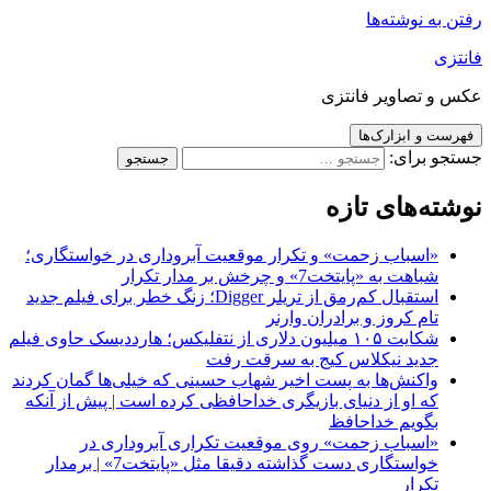
رفتن به نوشته‌ها
فانتزی
عکس و تصاویر فانتزی
فهرست و ابزارک‌ها
جستجو برای:
نوشته‌های تازه
«اسباب زحمت» و تکرار موقعیت آبروداری در خواستگاری؛
شباهت به «پایتخت7» و چرخش بر مدار تکرار
استقبال کم‌رمق از تریلر Digger؛ زنگ خطر برای فیلم جدید
تام کروز و برادران وارنر
شکایت ۱۰۵ میلیون دلاری از نتفلیکس؛ هارددیسک حاوی فیلم
جدید نیکلاس کیج به سرقت رفت
واکنش‌ها به پست اخیر شهاب حسینی که خیلی‌ها گمان کردند
که او از دنیای بازیگری خداحافظی کرده است | پیش از آنکه
بگویم خداحافظ
«اسباب زحمت» روی موقعیت تکراری آبروداری در
خواستگاری دست گذاشته دقیقا مثل «پایتخت7» | برمدار
تکرار