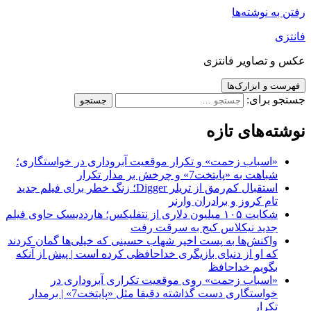
رفتن به نوشته‌ها
فانتزی
عکس و تصاویر فانتزی
فهرست و ابزارک‌ها
جستجو برای:
نوشته‌های تازه
«اسباب زحمت» و تکرار موقعیت آبروداری در خواستگاری؛
شباهت به «پایتخت7» و چرخش بر مدار تکرار
استقبال کم‌رمق از تریلر Digger؛ زنگ خطر برای فیلم جدید
تام کروز و برادران وارنر
شکایت ۱۰۵ میلیون دلاری از نتفلیکس؛ هارددیسک حاوی فیلم
جدید نیکلاس کیج به سرقت رفت
واکنش‌ها به پست اخیر شهاب حسینی که خیلی‌ها گمان کردند
که او از دنیای بازیگری خداحافظی کرده است | پیش از آنکه
بگویم خداحافظ
«اسباب زحمت» روی موقعیت تکراری آبروداری در
خواستگاری دست گذاشته دقیقا مثل «پایتخت7» | برمدار
تکرار