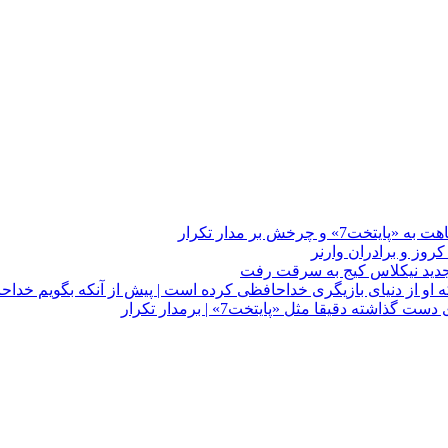
چرخش بر مدار تکرار
 او از دنیای بازیگری خداحافظی کرده است | پیش از آنکه بگویم خداح
دقیقا مثل «پایتخت7» | برمدار تکرار