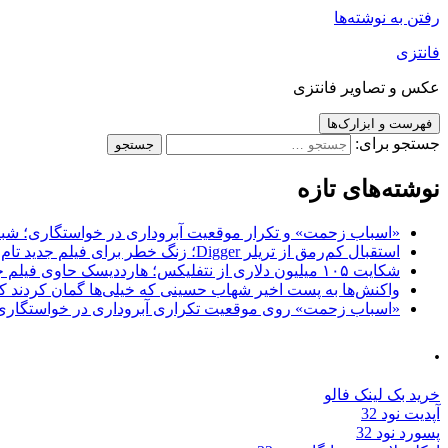
رفتن به نوشته‌ها
فانتزی
عکس و تصاویر فانتزی
فهرست و ابزارک‌ها
جستجو برای:
نوشته‌های تازه
«اسباب زحمت» و تکرار موقعیت آبروداری در خواستگاری؛ شباهت به «پایتخت7» و 
استقبال کم‌رمق از تریلر Digger؛ زنگ خطر برای فیلم جدید تام کروز و برادران وارنر
شکایت ۱۰۵ میلیون دلاری از نتفلیکس؛ هارددیسک حاوی فیلم جدید نیکلاس کیج به سرقت رفت
واکنش‌ها به پست اخیر شهاب حسینی که خیلی‌ها گمان کردند که
«اسباب زحمت» روی موقعیت تکراری آبروداری در خواستگاری دست گذاشته 
.
خرید بک لینک فالو
آپدیت نود 32
پسورد نود 32