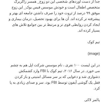
جدا از دست آوردهای شخصی این دو زوج_ همسر زاکربرگ
متخصص اطفال است و خودش موسس فیس بوک_ این زوج
موفق ۹۹ درصد از ثروت خود را صرف داشتن جامعه ای بهتر و
پیشرفته تر کرده اند. آن ها برای بهبود تحصیل، درمان بیماری و
ایجاد کردن روابطی قوی تر و مرتبط تر بین جوامع تلاش های
بسیار کرده اند.
تیم کوک
(image)
در این لیست ۱۰۰ نفری ، نام موسس شرکت اپل هم به چشم
می خورد. در سال ۲۰۱۶، تیم کوک با FBI وارد کشمکش
دشواری شد و دعوایی که بر سر مسائل امنیتی و باز کردن
قفل یک گوشی آیفون توسط FBI بود، سر و صدای زیادی به پا
کرد.
پالمر لاکی