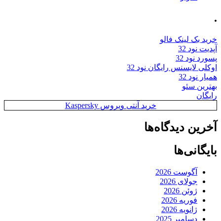
.
خرید بک لینک فالو
آپدیت نود 32
پسورد نود 32
اوکلی لایسنس رایگان نود 32
همیار نود 32
بهترین سئو
رایگان
خرید آنتی ویروس Kaspersky
آخرین دیدگاه‌ها
بایگانی‌ها
آگوست 2026
جولای 2026
ژوئن 2026
فوریه 2026
ژانویه 2026
دسامبر 2025