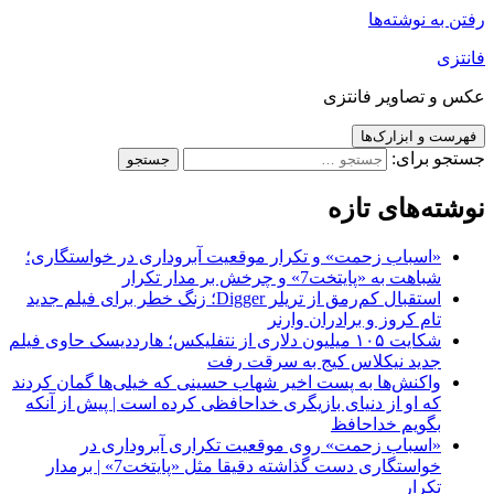
رفتن به نوشته‌ها
فانتزی
عکس و تصاویر فانتزی
فهرست و ابزارک‌ها
جستجو برای:
نوشته‌های تازه
«اسباب زحمت» و تکرار موقعیت آبروداری در خواستگاری؛
شباهت به «پایتخت7» و چرخش بر مدار تکرار
استقبال کم‌رمق از تریلر Digger؛ زنگ خطر برای فیلم جدید
تام کروز و برادران وارنر
شکایت ۱۰۵ میلیون دلاری از نتفلیکس؛ هارددیسک حاوی فیلم
جدید نیکلاس کیج به سرقت رفت
واکنش‌ها به پست اخیر شهاب حسینی که خیلی‌ها گمان کردند
که او از دنیای بازیگری خداحافظی کرده است | پیش از آنکه
بگویم خداحافظ
«اسباب زحمت» روی موقعیت تکراری آبروداری در
خواستگاری دست گذاشته دقیقا مثل «پایتخت7» | برمدار
تکرار