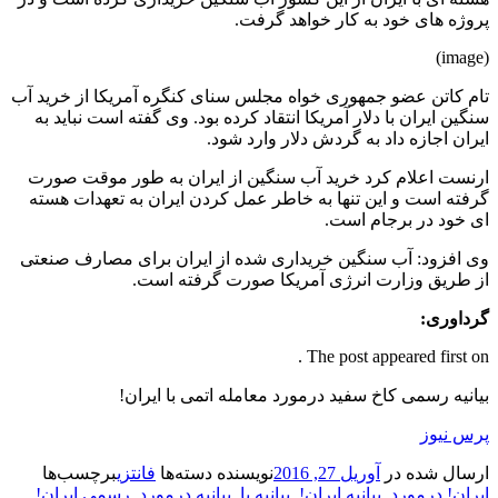
پروژه های خود به کار خواهد گرفت.
(image)
تام کاتن عضو جمهوری خواه مجلس سنای کنگره آمریکا از خرید آب
سنگین ایران با دلار آمریکا انتقاد کرده بود. وی گفته است نباید به
ایران اجازه داد به گردش دلار وارد شود.
ارنست اعلام کرد خرید آب سنگین از ایران به طور موقت صورت
گرفته است و این تنها به خاطر عمل کردن ایران به تعهدات هسته
ای خود در برجام است.
وی افزود: آب سنگین خریداری شده از ایران برای مصارف صنعتی
از طریق وزارت انرژی آمریکا صورت گرفته است.
گرداوری:
The post appeared first on .
بیانیه رسمی کاخ سفید درمورد معامله اتمی با ایران!
پرس نیوز
ارسال شده در
آوریل 27, 2016
نویسنده
دسته‌ها
فانتزی
برچسب‌ها
ایران! درمورد
,
بیانیه ایران!
,
بیانیه با
,
بیانیه درمورد
,
رسمی ایران!
,