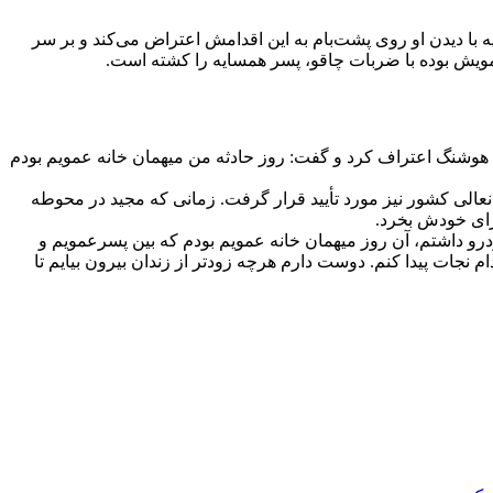
 با دیدن او روی پشت‌بام به این اقدامش اعتراض می‌کند و بر سر
عمویش بوده با ضربات چاقو، پسر همسایه را کشته است.
ل هوشنگ اعتراف کرد و گفت: روز حادثه من میهمان خانه عمویم بودم
ن وقتی در شعبه ۱۱۳ داگاه کیفری استان تهران محاکمه شد با حکم قصاص روبه‌رو شده و این حکم از سوی قضات شعبه ۷ دیوانعالی کشور نیز مورد تأیید قرار گرفت. زمانی که مجید در محوطه
 خیابان آزادی نمایشگاه خودرو داشتم، آن روز میهمان خانه عمویم بودم که بین پسرعمویم و
م نجات پیدا کنم. دوست دارم هرچه زودتر از زندان بیرون بیایم تا