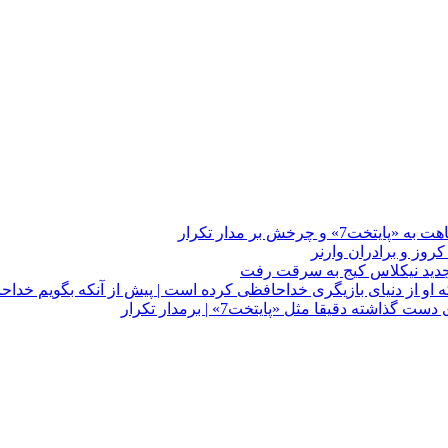
چرخش بر مدار تکرار
 او از دنیای بازیگری خداحافظی کرده است | پیش از آنکه بگویم خداح
دقیقا مثل «پایتخت7» | برمدار تکرار