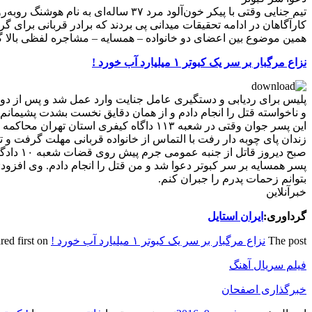
تیم جنایی وقتی با پیکر خون‌آلود مرد ۳۷ ساله‌ای به نام هوشنگ روبه‌رو شد در بررسی‌های میدانی دریافت جنایت بر سر کبوتر رخ داده است.
کارآگاهان در ادامه تحقیقات میدانی پی بردند که برادر قربانی برای
همین موضوع بین اعضای دو خانواده – همسایه – مشاجره لفظی بالا گر
نزاع مرگبار بر سر یک کبوتر ۱ میلیارد آب خورد !
پلیس برای ردیابی و دستگیری عامل جنایت وارد عمل شد و پس از دو س
و ناخواسته قتل را انجام دادم و از همان دقایق نخست بشدت پشیمانم
زندان پای چوبه دار رفت با التماس از خانواده قربانی مهلت گرفت و توانست با پرداخت دیه یک میلیارد 
صبح دیر
پسر همسایه بر سر کبوتر دعوا شد و من قتل را انجام دادم. وی افزود: 
بتوانم زحمات پدرم را جبران کنم.
خبرآنلاین
گرداوری:
ایران استایل
The post
نزاع مرگبار بر سر یک کبوتر ۱ میلیارد آب خورد !
appeared first on
فیلم سریال آهنگ
خبرگذاری اصفحان