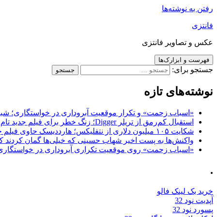
رفتن به نوشته‌ها
فانتزی
عکس و تصاویر فانتزی
فهرست و ابزارک‌ها
جستجو برای:
نوشته‌های تازه
«اسباب زحمت» و تکرار موقعیت آبروداری در خواستگاری؛ شباهت به «پایتخت7» و 
استقبال کم‌رمق از تریلر Digger؛ زنگ خطر برای فیلم جدید تام کروز و برادران وارنر
شکایت ۱۰۵ میلیون دلاری از نتفلیکس؛ هارددیسک حاوی فیلم جدید نیکلاس کیج به سرقت رفت
واکنش‌ها به پست اخیر شهاب حسینی که خیلی‌ها گمان کردند که
«اسباب زحمت» روی موقعیت تکراری آبروداری در خواستگاری دست گذاشته 
.
خرید بک لینک فالو
آپدیت نود 32
پسورد نود 32