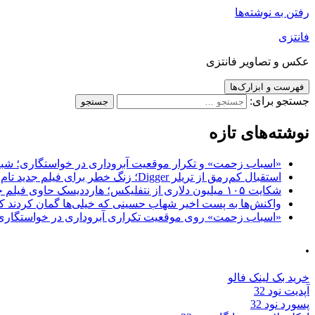
رفتن به نوشته‌ها
فانتزی
عکس و تصاویر فانتزی
فهرست و ابزارک‌ها
جستجو برای:
نوشته‌های تازه
«اسباب زحمت» و تکرار موقعیت آبروداری در خواستگاری؛ شباهت به «پایتخت7» و 
استقبال کم‌رمق از تریلر Digger؛ زنگ خطر برای فیلم جدید تام کروز و برادران وارنر
شکایت ۱۰۵ میلیون دلاری از نتفلیکس؛ هارددیسک حاوی فیلم جدید نیکلاس کیج به سرقت رفت
واکنش‌ها به پست اخیر شهاب حسینی که خیلی‌ها گمان کردند که
«اسباب زحمت» روی موقعیت تکراری آبروداری در خواستگاری دست گذاشته 
.
خرید بک لینک فالو
آپدیت نود 32
پسورد نود 32