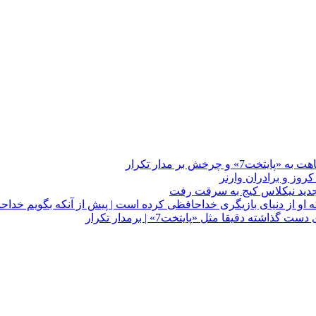
چرخش بر مدار تکرار
 او از دنیای بازیگری خداحافظی کرده است | پیش از آنکه بگویم خداح
دقیقا مثل «پایتخت7» | برمدار تکرار