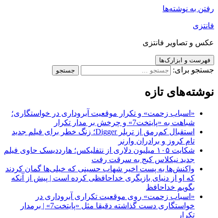
رفتن به نوشته‌ها
فانتزی
عکس و تصاویر فانتزی
فهرست و ابزارک‌ها
جستجو برای:
نوشته‌های تازه
«اسباب زحمت» و تکرار موقعیت آبروداری در خواستگاری؛
شباهت به «پایتخت7» و چرخش بر مدار تکرار
استقبال کم‌رمق از تریلر Digger؛ زنگ خطر برای فیلم جدید
تام کروز و برادران وارنر
شکایت ۱۰۵ میلیون دلاری از نتفلیکس؛ هارددیسک حاوی فیلم
جدید نیکلاس کیج به سرقت رفت
واکنش‌ها به پست اخیر شهاب حسینی که خیلی‌ها گمان کردند
که او از دنیای بازیگری خداحافظی کرده است | پیش از آنکه
بگویم خداحافظ
«اسباب زحمت» روی موقعیت تکراری آبروداری در
خواستگاری دست گذاشته دقیقا مثل «پایتخت7» | برمدار
تکرار