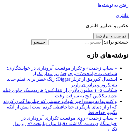
رفتن به نوشته‌ها
فانتزی
عکس و تصاویر فانتزی
فهرست و ابزارک‌ها
جستجو برای:
نوشته‌های تازه
«اسباب زحمت» و تکرار موقعیت آبروداری در خواستگاری؛
شباهت به «پایتخت7» و چرخش بر مدار تکرار
استقبال کم‌رمق از تریلر Digger؛ زنگ خطر برای فیلم جدید
تام کروز و برادران وارنر
شکایت ۱۰۵ میلیون دلاری از نتفلیکس؛ هارددیسک حاوی فیلم
جدید نیکلاس کیج به سرقت رفت
واکنش‌ها به پست اخیر شهاب حسینی که خیلی‌ها گمان کردند
که او از دنیای بازیگری خداحافظی کرده است | پیش از آنکه
بگویم خداحافظ
«اسباب زحمت» روی موقعیت تکراری آبروداری در
خواستگاری دست گذاشته دقیقا مثل «پایتخت7» | برمدار
تکرار