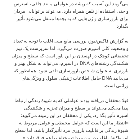
می‌گویند این آسیب که ریشه در عواملی مانند چاقی، استرس
و حتی استفاده از تلفن همراه دارد، می‌تواند بر توانایی مردان
برای بارورسازی و ژن‌هایی که به بچه‌ها منتقل می‌شود تأثیر
بگذارد.
به گزارش فاکس‌نیوز، بررسی مایع منی اغلب با توجه به تعداد
و وضعیت کلی اسپرم صورت می‌گیرد. اما سرپرست یک تیم
تحقیقاتی کوچک در لهستان بر این باور است که سطح و میزان
شکنندگی رشته‌های DNA در اسپرم، می‌تواند به شکل بهتر و
بارزتری به عنوان شاخصِ بارورسازی تلقی شود. همانطور که
می‌دانید DNA حامل اطلاعات ژنتیکی سلول و ویژگی‌های
وراثتی است.
قبلا محققان دریافته بودند عواملی که به شیوهٔ زندگی ارتباط
پیدا می‌کند می‌تواند بر سطح و میزان تجزیه و شکنندگی
اسپرم تأثیر بگذارد. یکی از محققان در این زمینه می‌گوید:
«انتظار ما این است که عوامل محیطی و عوامل مربوط به
شیوهٔ زندگی بر قابلیت باروری مرد تأثیرگذار باشد، اما سطح
این واکنش اغلب در بین مردان مختلف با هم فرق دارد.»