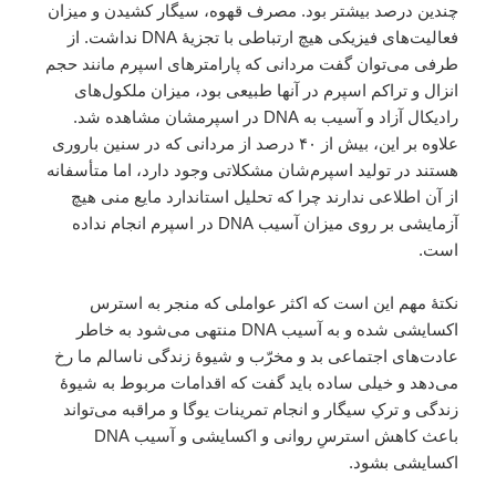
چندین درصد بیشتر بود. مصرف قهوه، سیگار کشیدن و میزان
فعالیت‌های فیزیکی هیچ ارتباطی با تجزیهٔ DNA نداشت. از
طرفی می‌توان گفت مردانی که پارامترهای اسپرم مانند حجم
انزال و تراکم اسپرم در آنها طبیعی بود، میزان ملکول‌های
رادیکال آزاد و آسیب به DNA در اسپرمشان مشاهده شد.
علاوه بر این، بیش از ۴۰ درصد از مردانی که در سنین باروری
هستند در تولید اسپرم‌شان مشکلاتی وجود دارد، اما متأسفانه
از آن اطلاعی ندارند چرا که تحلیل استاندارد مایع منی هیچ
آزمایشی بر روی میزان آسیب DNA در اسپرم انجام نداده
است.
نکتهٔ مهم این است که اکثر عواملی که منجر به استرس
اکسایشی شده و به آسیب DNA منتهی می‌شود به خاطر
عادت‌های اجتماعی بد و مخرّب و شیوهٔ زندگی ناسالم ما رخ
می‌دهد و خیلی ساده باید گفت که اقدامات مربوط به شیوهٔ
زندگی و ترکِ سیگار و انجام تمرینات یوگا و مراقبه می‌تواند
باعث کاهش استرسِ روانی و اکسایشی و آسیب DNA
اکسایشی بشود.