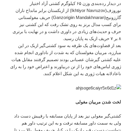
در دیدار رده‌بندی وزن ۶۵ کیلوگرم کشتی آزاد اختیار
نوروزف(Ikhtiyor Navruzov) از ازبکستان برابر مانداخ ناران
گارزونیج(Ganzorigiin Mandakhnaran) حریف مغولستانی
برای کسب مدال برنز به روی تشک رفت که این کشتی نیز
حرف و حدیث‌های زیادی در داوری داشت و در نهایت با برتری
۸ بر ۷ حریف ازبک به پایان رسید.
بعد از قضاوت‌های یک طرفه به سود کشتی‌گیر ازبک در این
مبارزه، مربیان مغولستان که به شدت از ناداوری انجام شده
علیه کشتی گیرشان عصبانی بودند تصمیم گرفتند مقابل هیات
ژوری لباس‌های خود را از تن دربیاورند و اعتراض خود را به رای‌
ناعادلانه هیات ژوری به این شکل اعلام کنند.
لخت شدن مربیان مغولی
کشتی‌گیر مغولی نیز بعد از پایان مسابقه با رقیبش دست داد
ولی به سمت داور مسابقه نرفت و به این ترتیب داور هم
نتوانست دست رقیب ازبک را در کنار حریف مغول بالا ببرد تا