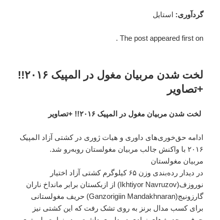
گردآوری
:
استایل
The post appeared first on .
لخت شدن مربیان مغول در المپیک ۲۰۱۶!!
+تصاویر
لخت شدن مربیان مغول در المپیک ۲۰۱۶!! +تصاویر
ادامه حق‌خوری‌های داوری و هیات ژوری در کشتی آزاد المپیک
۲۰۱۶ با واکنش جالب مربیان مغولستان روبه‌رو شد.
مربیان مغولستان
در دیدار رده‌بندی وزن ۶۵ کیلوگرم کشتی آزاد اختیار
نوروزف(Ikhtiyor Navruzov) از ازبکستان برابر مانداخ ناران
گارزونیج(Ganzorigiin Mandakhnaran) حریف مغولستانی
برای کسب مدال برنز به روی تشک رفت که این کشتی نیز
حرف و حدیث‌های زیادی در داوری داشت و در نهایت با برتری