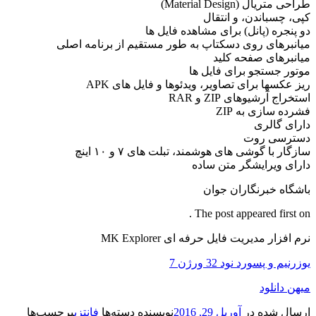
طراحی متریال (Material Design)
کپی، چسباندن، و انتقال
دو پنجره (پانل) برای مشاهده فایل ها
میانبرهای روی دسکتاپ به طور مستقیم از برنامه اصلی
میانبرهای صفحه کلید
موتور جستجو برای فایل ها
ریز عکسها برای تصاویر، ویدئوها و فایل های APK
استخراج آرشیوهای ZIP و RAR
فشرده سازی به ZIP
دارای گالری
دسترسی روت
سازگار با گوشی های هوشمند، تبلت های ۷ و ۱۰ اینچ
دارای ویرایشگر متن ساده
باشگاه خبرنگاران جوان
The post appeared first on .
نرم افزار مدیریت فایل حرفه ای MK Explorer
یوزرنیم و پسورد نود 32 ورژن 7
میهن دانلود
ارسال شده در
آوریل 29, 2016
نویسنده
دسته‌ها
فانتزی
برچسب‌ها