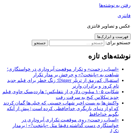
رفتن به نوشته‌ها
فانتزی
عکس و تصاویر فانتزی
فهرست و ابزارک‌ها
جستجو برای:
نوشته‌های تازه
«اسباب زحمت» و تکرار موقعیت آبروداری در خواستگاری؛
شباهت به «پایتخت7» و چرخش بر مدار تکرار
استقبال کم‌رمق از تریلر Digger؛ زنگ خطر برای فیلم جدید
تام کروز و برادران وارنر
شکایت ۱۰۵ میلیون دلاری از نتفلیکس؛ هارددیسک حاوی فیلم
جدید نیکلاس کیج به سرقت رفت
واکنش‌ها به پست اخیر شهاب حسینی که خیلی‌ها گمان کردند
که او از دنیای بازیگری خداحافظی کرده است | پیش از آنکه
بگویم خداحافظ
«اسباب زحمت» روی موقعیت تکراری آبروداری در
خواستگاری دست گذاشته دقیقا مثل «پایتخت7» | برمدار
تکرار