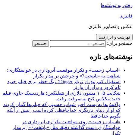
رفتن به نوشته‌ها
فانتزی
عکس و تصاویر فانتزی
فهرست و ابزارک‌ها
جستجو برای:
نوشته‌های تازه
«اسباب زحمت» و تکرار موقعیت آبروداری در خواستگاری؛
شباهت به «پایتخت7» و چرخش بر مدار تکرار
استقبال کم‌رمق از تریلر Digger؛ زنگ خطر برای فیلم جدید
تام کروز و برادران وارنر
شکایت ۱۰۵ میلیون دلاری از نتفلیکس؛ هارددیسک حاوی فیلم
جدید نیکلاس کیج به سرقت رفت
واکنش‌ها به پست اخیر شهاب حسینی که خیلی‌ها گمان کردند
که او از دنیای بازیگری خداحافظی کرده است | پیش از آنکه
بگویم خداحافظ
«اسباب زحمت» روی موقعیت تکراری آبروداری در
خواستگاری دست گذاشته دقیقا مثل «پایتخت7» | برمدار
تکرار