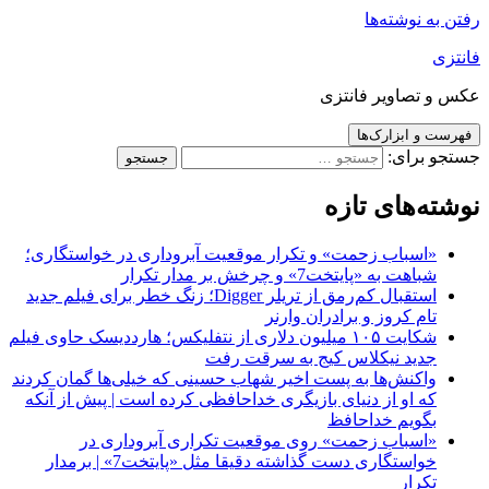
رفتن به نوشته‌ها
فانتزی
عکس و تصاویر فانتزی
فهرست و ابزارک‌ها
جستجو برای:
نوشته‌های تازه
«اسباب زحمت» و تکرار موقعیت آبروداری در خواستگاری؛
شباهت به «پایتخت7» و چرخش بر مدار تکرار
استقبال کم‌رمق از تریلر Digger؛ زنگ خطر برای فیلم جدید
تام کروز و برادران وارنر
شکایت ۱۰۵ میلیون دلاری از نتفلیکس؛ هارددیسک حاوی فیلم
جدید نیکلاس کیج به سرقت رفت
واکنش‌ها به پست اخیر شهاب حسینی که خیلی‌ها گمان کردند
که او از دنیای بازیگری خداحافظی کرده است | پیش از آنکه
بگویم خداحافظ
«اسباب زحمت» روی موقعیت تکراری آبروداری در
خواستگاری دست گذاشته دقیقا مثل «پایتخت7» | برمدار
تکرار