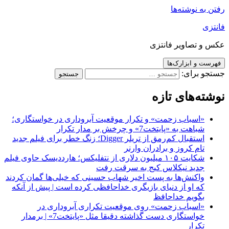
رفتن به نوشته‌ها
فانتزی
عکس و تصاویر فانتزی
فهرست و ابزارک‌ها
جستجو برای:
نوشته‌های تازه
«اسباب زحمت» و تکرار موقعیت آبروداری در خواستگاری؛
شباهت به «پایتخت7» و چرخش بر مدار تکرار
استقبال کم‌رمق از تریلر Digger؛ زنگ خطر برای فیلم جدید
تام کروز و برادران وارنر
شکایت ۱۰۵ میلیون دلاری از نتفلیکس؛ هارددیسک حاوی فیلم
جدید نیکلاس کیج به سرقت رفت
واکنش‌ها به پست اخیر شهاب حسینی که خیلی‌ها گمان کردند
که او از دنیای بازیگری خداحافظی کرده است | پیش از آنکه
بگویم خداحافظ
«اسباب زحمت» روی موقعیت تکراری آبروداری در
خواستگاری دست گذاشته دقیقا مثل «پایتخت7» | برمدار
تکرار