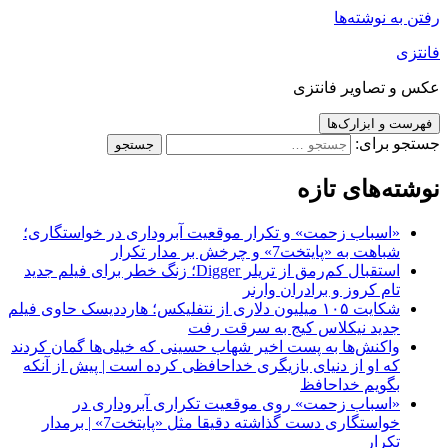
رفتن به نوشته‌ها
فانتزی
عکس و تصاویر فانتزی
فهرست و ابزارک‌ها
جستجو برای:
نوشته‌های تازه
«اسباب زحمت» و تکرار موقعیت آبروداری در خواستگاری؛
شباهت به «پایتخت7» و چرخش بر مدار تکرار
استقبال کم‌رمق از تریلر Digger؛ زنگ خطر برای فیلم جدید
تام کروز و برادران وارنر
شکایت ۱۰۵ میلیون دلاری از نتفلیکس؛ هارددیسک حاوی فیلم
جدید نیکلاس کیج به سرقت رفت
واکنش‌ها به پست اخیر شهاب حسینی که خیلی‌ها گمان کردند
که او از دنیای بازیگری خداحافظی کرده است | پیش از آنکه
بگویم خداحافظ
«اسباب زحمت» روی موقعیت تکراری آبروداری در
خواستگاری دست گذاشته دقیقا مثل «پایتخت7» | برمدار
تکرار