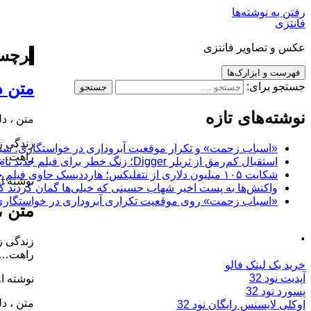
رفتن به نوشته‌ها
فانتزی
عکس و تصاویر فانتزی
برچس
فهرست و ابزارک‌ها
متن در 6
جستجو برای:
نوشته‌های تازه
متن ، دلن
زندگی ز
«اسباب زحمت» و تکرار موقعیت آبروداری در خواستگاری؛ شباهت به «پایتخت7» و 
راهت…
استقبال کم‌رمق از تریلر Digger؛ زنگ خطر برای فیلم جدید تام کروز و برادران وارنر
شکایت ۱۰۵ میلیون دلاری از نتفلیکس؛ هارددیسک حاوی فیلم جدید نیکلاس کیج به سرقت رفت
نوشته او
واکنش‌ها به پست اخیر شهاب حسینی که خیلی‌ها گمان کردند که
«اسباب زحمت» روی موقعیت تکراری آبروداری در خواستگاری دست گذاشته
متن ، 
.
زندگی ز
راهت…
خرید بک لینک فالو
آپدیت نود 32
نوشته او
پسورد نود 32
متن ، دلن
اوکلی لایسنس رایگان نود 32