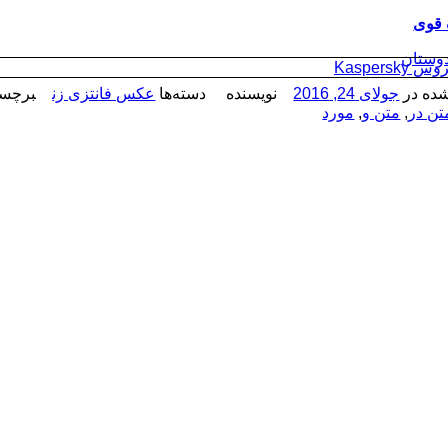
 قوی
دوستان
Kaspersk
ده در
جولای 24, 2016
نویسنده
دسته‌ها
عکس فانتزی زن
برچسب
تن در
,
متن و
,
مورد