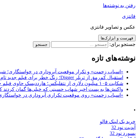
رفتن به نوشته‌ها
فانتزی
عکس و تصاویر فانتزی
فهرست و ابزارک‌ها
جستجو برای:
نوشته‌های تازه
«اسباب زحمت» و تکرار موقعیت آبروداری در خواستگاری؛ شباهت به «پایتخت7» و 
استقبال کم‌رمق از تریلر Digger؛ زنگ خطر برای فیلم جدید تام کروز و برادران وارنر
شکایت ۱۰۵ میلیون دلاری از نتفلیکس؛ هارددیسک حاوی فیلم جدید نیکلاس کیج به سرقت رفت
واکنش‌ها به پست اخیر شهاب حسینی که خیلی‌ها گمان کردند که
«اسباب زحمت» روی موقعیت تکراری آبروداری در خواستگاری دست گذاشته 
.
خرید بک لینک فالو
آپدیت نود 32
پسورد نود 32