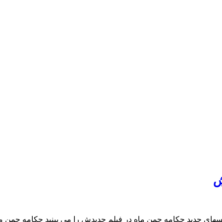
ش
ای جدید چکامه چمن ماه در فیلم جدیدش را می بینید چکامه چمن 