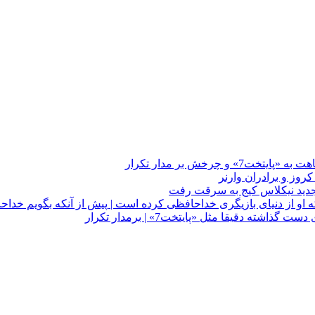
چرخش بر مدار تکرار
 او از دنیای بازیگری خداحافظی کرده است | پیش از آنکه بگویم خداح
دقیقا مثل «پایتخت7» | برمدار تکرار