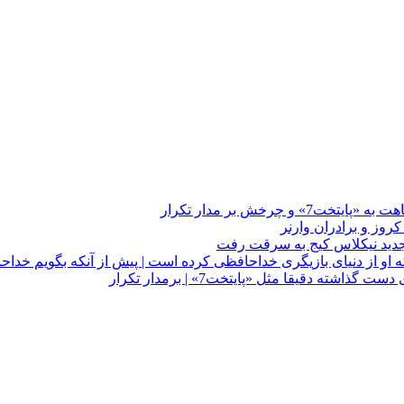
چرخش بر مدار تکرار
 او از دنیای بازیگری خداحافظی کرده است | پیش از آنکه بگویم خداح
دقیقا مثل «پایتخت7» | برمدار تکرار