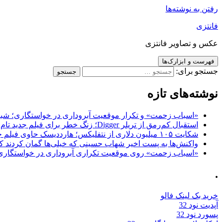
رفتن به نوشته‌ها
فانتزی
عکس و تصاویر فانتزی
فهرست و ابزارک‌ها
جستجو برای:
نوشته‌های تازه
«اسباب زحمت» و تکرار موقعیت آبروداری در خواستگاری؛ شباهت به «پایتخت7» و 
استقبال کم‌رمق از تریلر Digger؛ زنگ خطر برای فیلم جدید تام کروز و برادران وارنر
شکایت ۱۰۵ میلیون دلاری از نتفلیکس؛ هارددیسک حاوی فیلم جدید نیکلاس کیج به سرقت رفت
واکنش‌ها به پست اخیر شهاب حسینی که خیلی‌ها گمان کردند که
«اسباب زحمت» روی موقعیت تکراری آبروداری در خواستگاری دست گذاشته 
.
خرید بک لینک فالو
آپدیت نود 32
پسورد نود 32