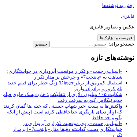
رفتن به نوشته‌ها
فانتزی
عکس و تصاویر فانتزی
فهرست و ابزارک‌ها
جستجو برای:
نوشته‌های تازه
«اسباب زحمت» و تکرار موقعیت آبروداری در خواستگاری؛
شباهت به «پایتخت7» و چرخش بر مدار تکرار
استقبال کم‌رمق از تریلر Digger؛ زنگ خطر برای فیلم جدید
تام کروز و برادران وارنر
شکایت ۱۰۵ میلیون دلاری از نتفلیکس؛ هارددیسک حاوی فیلم
جدید نیکلاس کیج به سرقت رفت
واکنش‌ها به پست اخیر شهاب حسینی که خیلی‌ها گمان کردند
که او از دنیای بازیگری خداحافظی کرده است | پیش از آنکه
بگویم خداحافظ
«اسباب زحمت» روی موقعیت تکراری آبروداری در
خواستگاری دست گذاشته دقیقا مثل «پایتخت7» | برمدار
تکرار