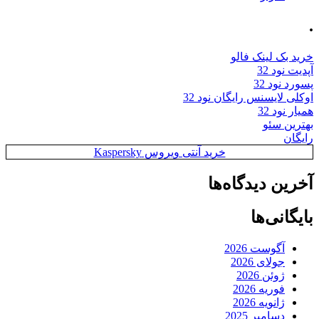
.
خرید بک لینک فالو
آپدیت نود 32
پسورد نود 32
اوکلی لایسنس رایگان نود 32
همیار نود 32
بهترین سئو
رایگان
خرید آنتی ویروس Kaspersky
آخرین دیدگاه‌ها
بایگانی‌ها
آگوست 2026
جولای 2026
ژوئن 2026
فوریه 2026
ژانویه 2026
دسامبر 2025