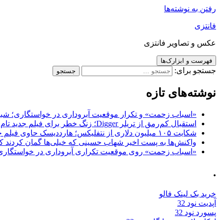
رفتن به نوشته‌ها
فانتزی
عکس و تصاویر فانتزی
فهرست و ابزارک‌ها
جستجو برای:
نوشته‌های تازه
«اسباب زحمت» و تکرار موقعیت آبروداری در خواستگاری؛ شباهت به «پایتخت7» و 
استقبال کم‌رمق از تریلر Digger؛ زنگ خطر برای فیلم جدید تام کروز و برادران وارنر
شکایت ۱۰۵ میلیون دلاری از نتفلیکس؛ هارددیسک حاوی فیلم جدید نیکلاس کیج به سرقت رفت
واکنش‌ها به پست اخیر شهاب حسینی که خیلی‌ها گمان کردند که
«اسباب زحمت» روی موقعیت تکراری آبروداری در خواستگاری دست گذاشته 
.
خرید بک لینک فالو
آپدیت نود 32
پسورد نود 32