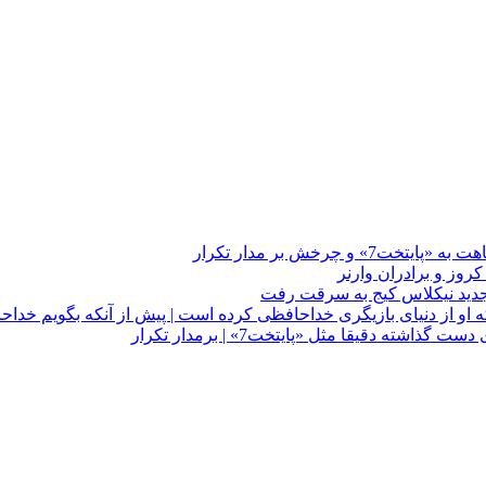
چرخش بر مدار تکرار
 او از دنیای بازیگری خداحافظی کرده است | پیش از آنکه بگویم خداح
دقیقا مثل «پایتخت7» | برمدار تکرار