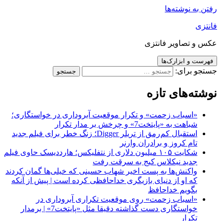
رفتن به نوشته‌ها
فانتزی
عکس و تصاویر فانتزی
فهرست و ابزارک‌ها
جستجو برای:
نوشته‌های تازه
«اسباب زحمت» و تکرار موقعیت آبروداری در خواستگاری؛
شباهت به «پایتخت7» و چرخش بر مدار تکرار
استقبال کم‌رمق از تریلر Digger؛ زنگ خطر برای فیلم جدید
تام کروز و برادران وارنر
شکایت ۱۰۵ میلیون دلاری از نتفلیکس؛ هارددیسک حاوی فیلم
جدید نیکلاس کیج به سرقت رفت
واکنش‌ها به پست اخیر شهاب حسینی که خیلی‌ها گمان کردند
که او از دنیای بازیگری خداحافظی کرده است | پیش از آنکه
بگویم خداحافظ
«اسباب زحمت» روی موقعیت تکراری آبروداری در
خواستگاری دست گذاشته دقیقا مثل «پایتخت7» | برمدار
تکرار