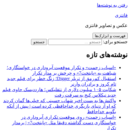
رفتن به نوشته‌ها
فانتزی
عکس و تصاویر فانتزی
فهرست و ابزارک‌ها
جستجو برای:
نوشته‌های تازه
«اسباب زحمت» و تکرار موقعیت آبروداری در خواستگاری؛
شباهت به «پایتخت7» و چرخش بر مدار تکرار
استقبال کم‌رمق از تریلر Digger؛ زنگ خطر برای فیلم جدید
تام کروز و برادران وارنر
شکایت ۱۰۵ میلیون دلاری از نتفلیکس؛ هارددیسک حاوی فیلم
جدید نیکلاس کیج به سرقت رفت
واکنش‌ها به پست اخیر شهاب حسینی که خیلی‌ها گمان کردند
که او از دنیای بازیگری خداحافظی کرده است | پیش از آنکه
بگویم خداحافظ
«اسباب زحمت» روی موقعیت تکراری آبروداری در
خواستگاری دست گذاشته دقیقا مثل «پایتخت7» | برمدار
تکرار