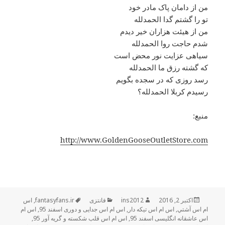
من از دامان پاک مادر خود
تو را گشتم گدا الحمدلله
من از هیئت هزاران خیر دیدم
شدم حاجت روا الحمدلله
سیاهی عزایت نور محض است
که گشته رزق ما الحمدلله
رسد روزی که در سجده بگویم
رسیدم کربلا الحمدلله؟
منبع:
http://www.GoldenGooseOutletStore.com
اکتبر 2, 2016
ارسال
نویسنده
ins2012
فانتزی
دسته‌ها
برچسب‌ها
fantasyfans.ir
,
اس
شده
ام اس آشتي
,
اس ام اس تیکه دار
,
اس ام اس جدایی و دوری اسفند 95
,
اس ام
در
اس عاشقانه انگلیسی اسفند 95
,
اس ام اس قلب شکسته و گریه آور 95
,