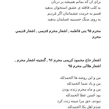
برای آن که بمانم همیشه بر درتان
به کلب قافله ی عشق استخوان بدهید
قسم به حرمت چشمانتان اگر مُردیم
به روی سنگ حسینیه غسلمان بدهید
محرم ۹۵ بنی فاطمه , اشعار محرم قدیمی , اشعار قديمي
محرم
اشعار حاج محمود کریمی محرم ۹۶ , گنجینه اشعار محرم ,
اشعار هلالی محرم ۹۵
من و این روضه ها الحمدلله
من و یاد شما الحمدلله
من و ماه محرم زنده بودن
بود حُسن عطا الحمدلله
نبودم، حق مرا سینه زنت کرد
شدم اهل بکا الحمدلله