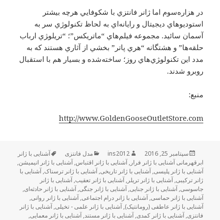
در هزاره‌سوم اما ژانر فانتزي با شكوفايي هرچه بيشتر
استوديوهاي ديجيتال و رايانه‌اي به لحاظ تكنولوژي سر به
آسمان سائيد. مجموعه فيلم‌هاي “ماتريكس”؛ “تريلو‍ژي ارباب
حلقه‌ها” و هشتگانه “هري پاتر” بخشي از آثاري هستند كه به
مدد اين تكنولو‍ژي‌هاي روز؛ ساخته‌شده و بسيار هم با استقبال
روبرو شدند.
منبع:
http://www.GoldenGooseOutletStore.com
ارسال
سپتامبر 25, 2016
نویسنده
ins2012
دسته‌ها
مدل فانتزی
برچسب‌ها
آشنایی با ژانر
شده
ابرقهرمانی آشنایی با ژانر فرار
,
آشنایی با ژانر اقتباس
,
آشنایی با ژانر انیمیشن
,
در
آشنایی با ژانر پلیسی
,
آشنایی با ژانر تاریخی
,
آشنایی با ژانر ترسناک
,
آشنایی با
ژانر ترکیبی
,
آشنایی با ژانر تریلر
,
آشنایی با ژانر تعقیب
,
آشنایی با ژانر
جاسوسی
,
آشنایی با ژانر جنایی
,
آشنایی با ژانر جنگی
,
آشنایی با ژانر حادثه‌ای
,
آشنایی با ژانر حماسی
,
آشنایی با ژانر درام اجتماعی
,
آشنایی با ژانر روانی
,
آشنایی با ژانر عاطفی (رومانتیک)
,
آشنایی با ژانر علمی - تخیلی
,
آشنایی با ژانر
فانتزی
,
آشنایی با ژانر کمدی
,
آشنایی با ژانر مستند
,
آشنایی با ژانر معمایی
,