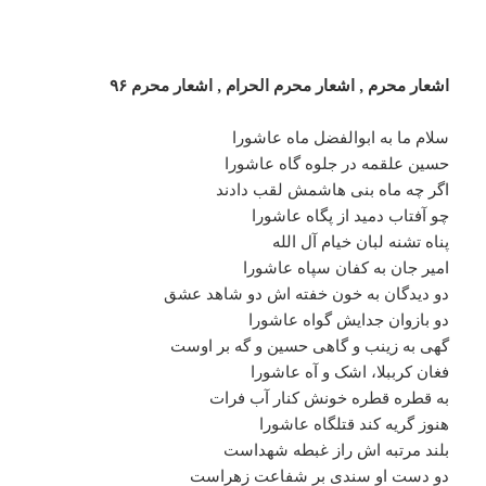
اشعار محرم , اشعار محرم الحرام , اشعار محرم ۹۶
سلام ما به ابوالفضل ماه عاشورا
حسین علقمه در جلوه گاه عاشورا
اگر چه ماه بنی هاشمش لقب دادند
چو آفتاب دمید از پگاه عاشورا
پناه تشنه لبان خیام آل الله
امیر جان به کفان سپاه عاشورا
دو دیدگان به خون خفته اش دو شاهد عشق
دو بازوان جدایش گواه عاشورا
گهی به زینب و گاهی حسین و گه بر اوست
فغان کرببلا، اشک و آه عاشورا
به قطره قطره خونش کنار آب فرات
هنوز گریه کند قتلگاه عاشورا
بلند مرتبه اش راز غبطه شهداست
دو دست او سندی بر شفاعت زهراست