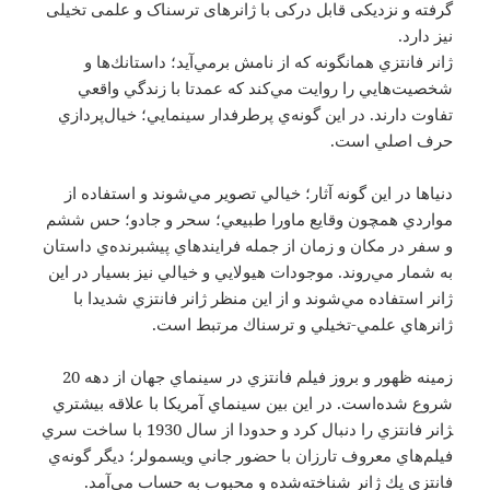
گرفته و نزدیکی قابل درکی با ژانرهای ترسناک و علمی تخیلی
نیز دارد.
ژانر فانتزي همانگونه كه از نامش برمي‌آيد؛ داستانك‌ها و
شخصيت‌هايي را روايت مي‌كند كه عمدتا با زندگي واقعي
تفاوت دارند. در اين گونه‌ي پرطرفدار سينمايي؛ خيال‌پردازي
حرف اصلي است.
دنياها در اين گونه آثار؛ خيالي تصوير مي‌شوند و استفاده از
مواردي همچون وقايع ماورا طبيعي؛ سحر و جادو؛ حس ششم
و سفر در مكان و زمان از جمله فرايندهاي پيشبرنده‌ي داستان
به شمار مي‌روند. موجودات هيولايي و خيالي نيز بسيار در اين
ژانر استفاده مي‌شوند و از اين منظر ژانر فانتزي شديدا با
ژانرهاي علمي-تخيلي و ترسناك مرتبط است.
زمينه ظهور و بروز فيلم فانتزي در سينماي جهان از دهه 20
شروع شده‌است. در اين بين سينماي آمريكا با علاقه بيشتري
‍ژانر فانتزي را دنبال كرد و حدودا از سال 1930 با ساخت سري
فيلم‌هاي معروف تارزان با حضور جاني ويسمولر؛ ديگر گونه‌ي
فانتزي يك ژانر شناخته‌شده و محبوب به حساب مي‌آمد.