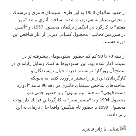
از حدود سالهاي 1950 به اين طرف سينماي فانتزي و ترسناك
و تخيلي بسيار به هم نزديك شدند. ساخت آثاري مانند “مهر
هفتم” به كارگرداني اينگمار برگمان محصول 1957، و “آليس
در سرزمين‌عجايب” محصول كمپاني ديزني از آثار شاخص اين
دوره هستند.
از دهه 70 تا 90 كم كم حضور استوديوهاي پيشرفته تر در
سينما آغاز شده بود. اين استوديوها به كمك وسايل رايانه‌اي در
سطح آن روزگار؛ توانستند قدرت خيال نويسندگان و
كارگردانان اين ژانر را بيشتر برآورده كنند. به نحويكه
ساخته‌هاي شاخص سينماي فانتزي در دهه 90 مانند “ادوارد
دست قيچي” ساخته “تيم برتون” و با حضور جاني دپ
محصول 1994 و يا “مسير سبز” به كارگرداني فرانك دارابونت
محصول 1999 با حضور تام هنكس؛ واقعا جان تازه‌اي به اين
ژانر دادند.