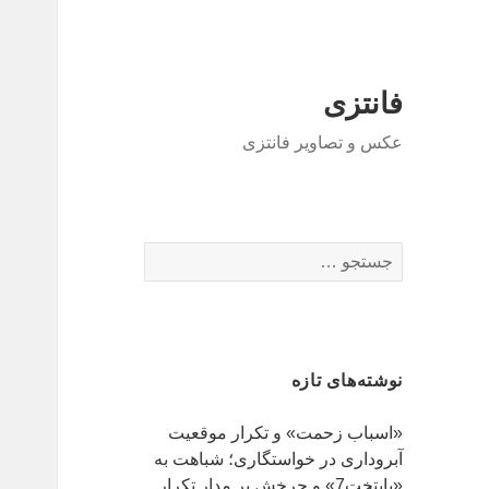
فانتزی
عکس و تصاویر فانتزی
ج
س
ت
ج
و
نوشته‌های تازه
ب
ر
«اسباب زحمت» و تکرار موقعیت
ا
آبروداری در خواستگاری؛ شباهت به
ی
«پایتخت7» و چرخش بر مدار تکرار