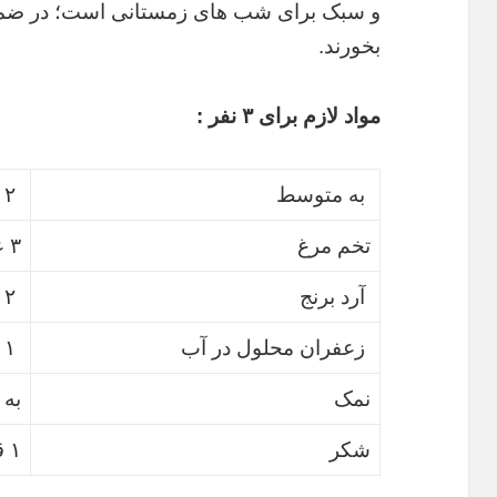
و سبک برای شب های زمستانی است؛ در ضمن گ
بخورند.
مواد لازم برای ۳ نفر :
به متوسط
۲ عدد
تخم مرغ
۳ عدد
آرد برنج
۲ قاشق سوپخوری
زعفران محلول در آب
۱ قاشق سوپخوری
نمک
به 
شکر
۱ قاشق سوپخوری