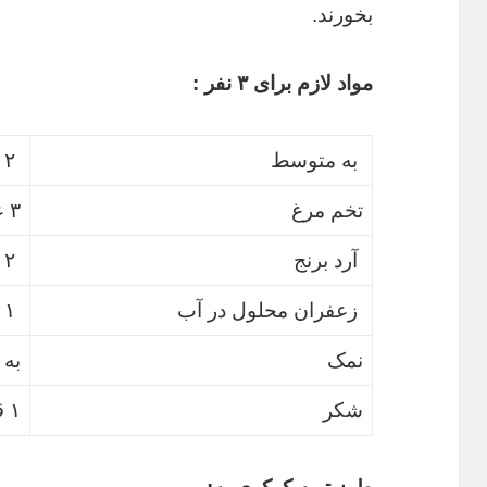
بخورند.
مواد لازم برای ۳ نفر :
به متوسط
۲ عدد
تخم مرغ
۳ عدد
آرد برنج
۲ قاشق سوپخوری
زعفران محلول در آب
۱ قاشق سوپخوری
نمک
به 
شکر
۱ قاشق سوپخوری