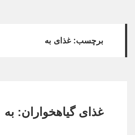
برچسب: غذای به
غذای گیاهخواران: به