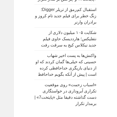
:
استقبال کم‌رمق از تریلر Digger؛
زنگ خطر برای فیلم جدید تام کروز و
برادران وارنر
شکایت ۱۰۵ میلیون دلاری از
نتفلیکس؛ هارددیسک حاوی فیلم
جدید نیکلاس کیج به سرقت رفت
واکنش‌ها به پست اخیر شهاب
حسینی که خیلی‌ها گمان کردند که او
از دنیای بازیگری خداحافظی کرده
است | پیش از آنکه بگویم خداحافظ
«اسباب زحمت» روی موقعیت
تکراری آبروداری در خواستگاری
دست گذاشته دقیقا مثل «پایتخت7» |
برمدار تکرار