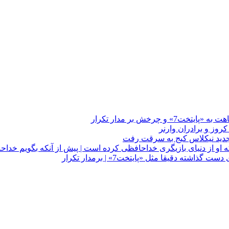
چرخش بر مدار تکرار
 او از دنیای بازیگری خداحافظی کرده است | پیش از آنکه بگویم خداح
دقیقا مثل «پایتخت7» | برمدار تکرار