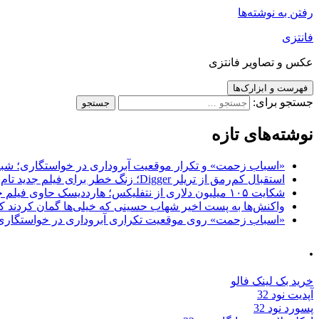
رفتن به نوشته‌ها
فانتزی
عکس و تصاویر فانتزی
فهرست و ابزارک‌ها
جستجو برای:
نوشته‌های تازه
«اسباب زحمت» و تکرار موقعیت آبروداری در خواستگاری؛ شباهت به «پایتخت7» و 
استقبال کم‌رمق از تریلر Digger؛ زنگ خطر برای فیلم جدید تام کروز و برادران وارنر
شکایت ۱۰۵ میلیون دلاری از نتفلیکس؛ هارددیسک حاوی فیلم جدید نیکلاس کیج به سرقت رفت
واکنش‌ها به پست اخیر شهاب حسینی که خیلی‌ها گمان کردند که
«اسباب زحمت» روی موقعیت تکراری آبروداری در خواستگاری دست گذاشته 
.
خرید بک لینک فالو
آپدیت نود 32
پسورد نود 32