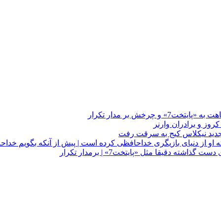
چرخش بر مدار تکرار
 او از دنیای بازیگری خداحافظی کرده است | پیش از آنکه بگویم خداح
دقیقا مثل «پایتخت7» | برمدار تکرار