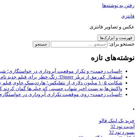
رفتن به نوشته‌ها
فانتزی
عکس و تصاویر فانتزی
فهرست و ابزارک‌ها
جستجو برای:
نوشته‌های تازه
«اسباب زحمت» و تکرار موقعیت آبروداری در خواستگاری؛ شباهت به «پایتخت7» و 
استقبال کم‌رمق از تریلر Digger؛ زنگ خطر برای فیلم جدید تام کروز و برادران وارنر
شکایت ۱۰۵ میلیون دلاری از نتفلیکس؛ هارددیسک حاوی فیلم جدید نیکلاس کیج به سرقت رفت
واکنش‌ها به پست اخیر شهاب حسینی که خیلی‌ها گمان کردند که
«اسباب زحمت» روی موقعیت تکراری آبروداری در خواستگاری دست گذاشته 
.
خرید بک لینک فالو
آپدیت نود 32
پسورد نود 32