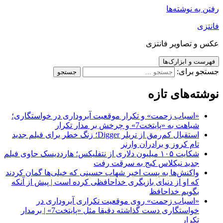
رفتن به نوشته‌ها
فانتزی
عکس و تصاویر فانتزی
فهرست و ابزارک‌ها
جستجو برای:
نوشته‌های تازه
«اسباب زحمت» و تکرار موقعیت آبروداری در خواستگاری؛
شباهت به «پایتخت7» و چرخش بر مدار تکرار
استقبال کم‌رمق از تریلر Digger؛ زنگ خطر برای فیلم جدید
تام کروز و برادران وارنر
شکایت ۱۰۵ میلیون دلاری از نتفلیکس؛ هارددیسک حاوی فیلم
جدید نیکلاس کیج به سرقت رفت
واکنش‌ها به پست اخیر شهاب حسینی که خیلی‌ها گمان کردند
که او از دنیای بازیگری خداحافظی کرده است | پیش از آنکه
بگویم خداحافظ
«اسباب زحمت» روی موقعیت تکراری آبروداری در
خواستگاری دست گذاشته دقیقا مثل «پایتخت7» | برمدار
تکرار