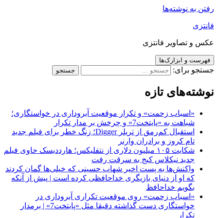
رفتن به نوشته‌ها
فانتزی
عکس و تصاویر فانتزی
فهرست و ابزارک‌ها
جستجو برای:
نوشته‌های تازه
«اسباب زحمت» و تکرار موقعیت آبروداری در خواستگاری؛
شباهت به «پایتخت7» و چرخش بر مدار تکرار
استقبال کم‌رمق از تریلر Digger؛ زنگ خطر برای فیلم جدید
تام کروز و برادران وارنر
شکایت ۱۰۵ میلیون دلاری از نتفلیکس؛ هارددیسک حاوی فیلم
جدید نیکلاس کیج به سرقت رفت
واکنش‌ها به پست اخیر شهاب حسینی که خیلی‌ها گمان کردند
که او از دنیای بازیگری خداحافظی کرده است | پیش از آنکه
بگویم خداحافظ
«اسباب زحمت» روی موقعیت تکراری آبروداری در
خواستگاری دست گذاشته دقیقا مثل «پایتخت7» | برمدار
تکرار