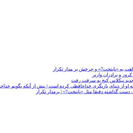
چرخش بر مدار تکرار
 او از دنیای بازیگری خداحافظی کرده است | پیش از آنکه بگویم خداح
دقیقا مثل «پایتخت7» | برمدار تکرار