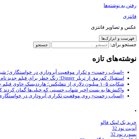
رفتن به نوشته‌ها
فانتزی
عکس و تصاویر فانتزی
فهرست و ابزارک‌ها
جستجو برای:
نوشته‌های تازه
«اسباب زحمت» و تکرار موقعیت آبروداری در خواستگاری؛ شباهت به «پایتخت7» و 
استقبال کم‌رمق از تریلر Digger؛ زنگ خطر برای فیلم جدید تام کروز و برادران وارنر
شکایت ۱۰۵ میلیون دلاری از نتفلیکس؛ هارددیسک حاوی فیلم جدید نیکلاس کیج به سرقت رفت
واکنش‌ها به پست اخیر شهاب حسینی که خیلی‌ها گمان کردند که
«اسباب زحمت» روی موقعیت تکراری آبروداری در خواستگاری دست گذاشته 
.
خرید بک لینک فالو
آپدیت نود 32
پسورد نود 32