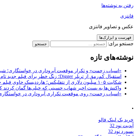
رفتن به نوشته‌ها
فانتزی
عکس و تصاویر فانتزی
فهرست و ابزارک‌ها
جستجو برای:
نوشته‌های تازه
«اسباب زحمت» و تکرار موقعیت آبروداری در خواستگاری؛ شباهت به «پایتخت7» و 
استقبال کم‌رمق از تریلر Digger؛ زنگ خطر برای فیلم جدید تام کروز و برادران وارنر
شکایت ۱۰۵ میلیون دلاری از نتفلیکس؛ هارددیسک حاوی فیلم جدید نیکلاس کیج به سرقت رفت
واکنش‌ها به پست اخیر شهاب حسینی که خیلی‌ها گمان کردند که
«اسباب زحمت» روی موقعیت تکراری آبروداری در خواستگاری دست گذاشته 
.
خرید بک لینک فالو
آپدیت نود 32
پسورد نود 32