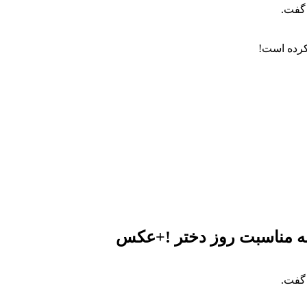
 گفت.
 کرده است!
به مناسبت روز دختر !+عکس
 گفت.