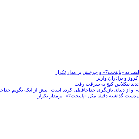
چرخش بر مدار تکرار
 او از دنیای بازیگری خداحافظی کرده است | پیش از آنکه بگویم خداح
دقیقا مثل «پایتخت7» | برمدار تکرار