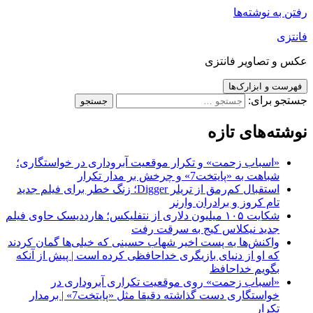
رفتن به نوشته‌ها
فانتزی
عکس و تصاویر فانتزی
فهرست و ابزارک‌ها
جستجو برای:
نوشته‌های تازه
«اسباب زحمت» و تکرار موقعیت آبروداری در خواستگاری؛
شباهت به «پایتخت7» و چرخش بر مدار تکرار
استقبال کم‌رمق از تریلر Digger؛ زنگ خطر برای فیلم جدید
تام کروز و برادران وارنر
شکایت ۱۰۵ میلیون دلاری از نتفلیکس؛ هارددیسک حاوی فیلم
جدید نیکلاس کیج به سرقت رفت
واکنش‌ها به پست اخیر شهاب حسینی که خیلی‌ها گمان کردند
که او از دنیای بازیگری خداحافظی کرده است | پیش از آنکه
بگویم خداحافظ
«اسباب زحمت» روی موقعیت تکراری آبروداری در
خواستگاری دست گذاشته دقیقا مثل «پایتخت7» | برمدار
تکرار