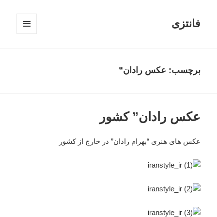
فانتزی
فهرست
و
ابزارک‌ها
برچسب: عکس رادان”
عکس رادان” کشور
عکس های هنری “بهرام رادان” در خارج از کشور