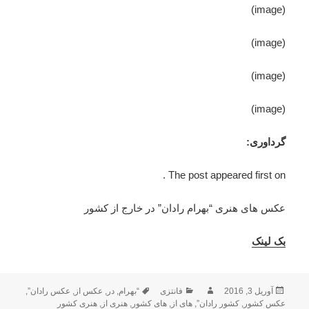
(image)
(image)
(image)
(image)
گرداوری:
The post appeared first on .
عکس های هنری “بهرام رادان” در خارج از کشور
بک لینک
آوریل 3, 2016
ارسال
نویسنده
فانتزی
دسته‌ها
“بهرام
,
در
برچسب‌ها
,
عکس از
,
عکس رادان”
,
شده
عکس کشور
,
کشور رادان”
,
های از
,
های کشور
,
هنری از
,
هنری کشور