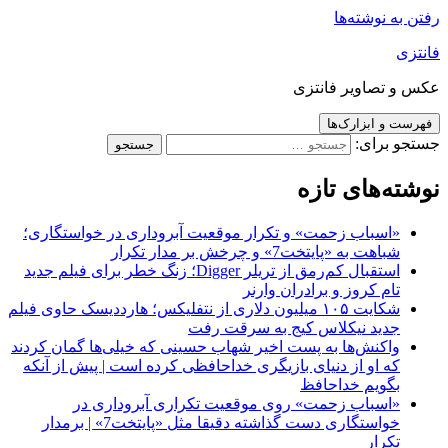
رفتن به نوشته‌ها
فانتزی
عکس و تصاویر فانتزی
فهرست و ابزارک‌ها
جستجو برای:
نوشته‌های تازه
«اسباب زحمت» و تکرار موقعیت آبروداری در خواستگاری؛
شباهت به «پایتخت7» و چرخش بر مدار تکرار
استقبال کم‌رمق از تریلر Digger؛ زنگ خطر برای فیلم جدید
تام کروز و برادران وارنر
شکایت ۱۰۵ میلیون دلاری از نتفلیکس؛ هارددیسک حاوی فیلم
جدید نیکلاس کیج به سرقت رفت
واکنش‌ها به پست اخیر شهاب حسینی که خیلی‌ها گمان کردند
که او از دنیای بازیگری خداحافظی کرده است | پیش از آنکه
بگویم خداحافظ
«اسباب زحمت» روی موقعیت تکراری آبروداری در
خواستگاری دست گذاشته دقیقا مثل «پایتخت7» | برمدار
تکرار