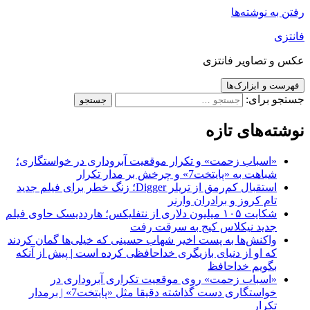
رفتن به نوشته‌ها
فانتزی
عکس و تصاویر فانتزی
فهرست و ابزارک‌ها
جستجو برای:
نوشته‌های تازه
«اسباب زحمت» و تکرار موقعیت آبروداری در خواستگاری؛
شباهت به «پایتخت7» و چرخش بر مدار تکرار
استقبال کم‌رمق از تریلر Digger؛ زنگ خطر برای فیلم جدید
تام کروز و برادران وارنر
شکایت ۱۰۵ میلیون دلاری از نتفلیکس؛ هارددیسک حاوی فیلم
جدید نیکلاس کیج به سرقت رفت
واکنش‌ها به پست اخیر شهاب حسینی که خیلی‌ها گمان کردند
که او از دنیای بازیگری خداحافظی کرده است | پیش از آنکه
بگویم خداحافظ
«اسباب زحمت» روی موقعیت تکراری آبروداری در
خواستگاری دست گذاشته دقیقا مثل «پایتخت7» | برمدار
تکرار