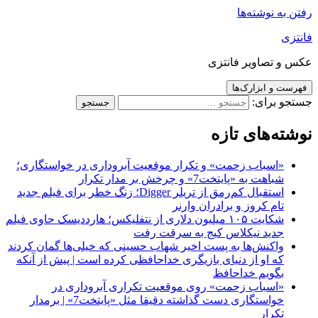
رفتن به نوشته‌ها
فانتزی
عکس و تصاویر فانتزی
فهرست و ابزارک‌ها
جستجو برای:
نوشته‌های تازه
«اسباب زحمت» و تکرار موقعیت آبروداری در خواستگاری؛
شباهت به «پایتخت7» و چرخش بر مدار تکرار
استقبال کم‌رمق از تریلر Digger؛ زنگ خطر برای فیلم جدید
تام کروز و برادران وارنر
شکایت ۱۰۵ میلیون دلاری از نتفلیکس؛ هارددیسک حاوی فیلم
جدید نیکلاس کیج به سرقت رفت
واکنش‌ها به پست اخیر شهاب حسینی که خیلی‌ها گمان کردند
که او از دنیای بازیگری خداحافظی کرده است | پیش از آنکه
بگویم خداحافظ
«اسباب زحمت» روی موقعیت تکراری آبروداری در
خواستگاری دست گذاشته دقیقا مثل «پایتخت7» | برمدار
تکرار