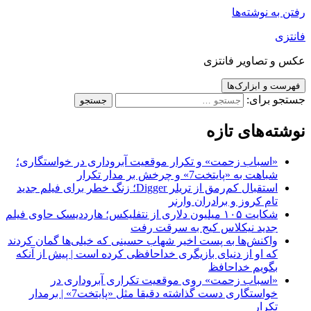
رفتن به نوشته‌ها
فانتزی
عکس و تصاویر فانتزی
فهرست و ابزارک‌ها
جستجو برای:
نوشته‌های تازه
«اسباب زحمت» و تکرار موقعیت آبروداری در خواستگاری؛
شباهت به «پایتخت7» و چرخش بر مدار تکرار
استقبال کم‌رمق از تریلر Digger؛ زنگ خطر برای فیلم جدید
تام کروز و برادران وارنر
شکایت ۱۰۵ میلیون دلاری از نتفلیکس؛ هارددیسک حاوی فیلم
جدید نیکلاس کیج به سرقت رفت
واکنش‌ها به پست اخیر شهاب حسینی که خیلی‌ها گمان کردند
که او از دنیای بازیگری خداحافظی کرده است | پیش از آنکه
بگویم خداحافظ
«اسباب زحمت» روی موقعیت تکراری آبروداری در
خواستگاری دست گذاشته دقیقا مثل «پایتخت7» | برمدار
تکرار