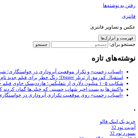
رفتن به نوشته‌ها
فانتزی
عکس و تصاویر فانتزی
فهرست و ابزارک‌ها
جستجو برای:
نوشته‌های تازه
«اسباب زحمت» و تکرار موقعیت آبروداری در خواستگاری؛ شباهت به «پایتخت7» و 
استقبال کم‌رمق از تریلر Digger؛ زنگ خطر برای فیلم جدید تام کروز و برادران وارنر
شکایت ۱۰۵ میلیون دلاری از نتفلیکس؛ هارددیسک حاوی فیلم جدید نیکلاس کیج به سرقت رفت
واکنش‌ها به پست اخیر شهاب حسینی که خیلی‌ها گمان کردند که
«اسباب زحمت» روی موقعیت تکراری آبروداری در خواستگاری دست گذاشته 
.
خرید بک لینک فالو
آپدیت نود 32
پسورد نود 32