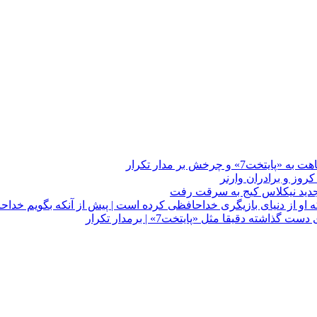
چرخش بر مدار تکرار
 او از دنیای بازیگری خداحافظی کرده است | پیش از آنکه بگویم خداح
دقیقا مثل «پایتخت7» | برمدار تکرار