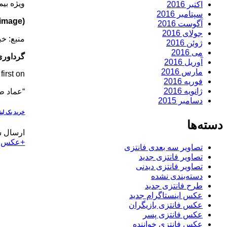
ویژه بیم
اکتبر 2016
سپتامبر 2016
(image) عکس جدید عماد طالب زاده در کنار همسر و فرزندش
آگوست 2016
جولای 2016
منبع: خ
ژوئن 2016
می 2016
گرداوری
آوریل 2016
مارس 2016
rst on .
فوریه 2016
ژانویه 2016
“عماد ط
دسامبر 2015
خرید بک لی
دسته‌ها
ارسال ش
+عکس
,
تصاویر سه بعدی فانتزی
تصاویر فانتزی جدید
تصاویر فانتزی دیدنی
دسته‌بندی نشده
طرح فانتزی جدید
عکس اینستاگرام جدید
عکس فانتزی بازیگران
عکس فانتزی پسر
عکس فانتزی خواننده