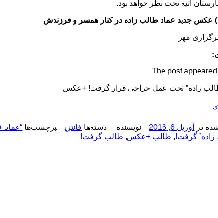
ارستان آتیه تحت نظر خواهد بود.
برگزاری مهر
:
The post appeared fi
الب زاده” تحت عمل جراحی قرار گرفت! +عکس
نک
ده در
آوریل 6, 2016
نویسنده
دسته‌ها
فانتزی
برچسب‌ها
“عماد 
زاده” گرفت!
,
طالب +عکس
,
طالب گرفت!