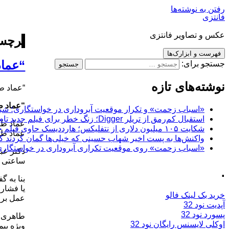
رفتن به نوشته‌ها
فانتزی
عکس و تصاویر فانتزی
برچس
فهرست و ابزارک‌ها
“عما
جستجو برای:
نوشته‌های تازه
“عماد ط
“عماد ط
«اسباب زحمت» و تکرار موقعیت آبروداری در خواستگاری؛ شباهت به «پایتخت7» و 
استقبال کم‌رمق از تریلر Digger؛ زنگ خطر برای فیلم جدید تام کروز و برادران وارنر
عماد طا
شکایت ۱۰۵ میلیون دلاری از نتفلیکس؛ هارددیسک حاوی فیلم جدید نیکلاس کیج به سرقت رفت
عماد طا
واکنش‌ها به پست اخیر شهاب حسینی که خیلی‌ها گمان کردند که
«اسباب زحمت» روی موقعیت تکراری آبروداری در خواستگاری دست گذاشته
دکتر عب
ساعتی د
.
یا فشار 
خرید بک لینک فالو
عمل برو
آپدیت نود 32
پسورد نود 32
اوکلی لایسنس رایگان نود 32
ویژه بیم