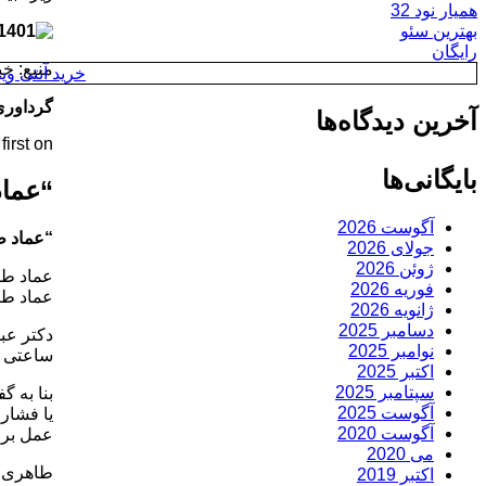
همیار نود 32
بهترین سئو
رایگان
منبع: خ
خرید آنتی ویروس y
گرداوری
آخرین دیدگاه‌ها
rst on .
بایگانی‌ها
“عما
آگوست 2026
“عماد ط
جولای 2026
ژوئن 2026
عماد طا
فوریه 2026
عماد طا
ژانویه 2026
دسامبر 2025
دکتر عب
نوامبر 2025
ساعتی د
اکتبر 2025
سپتامبر 2025
آگوست 2025
یا فشار 
آگوست 2020
عمل برو
می 2020
اکتبر 2019