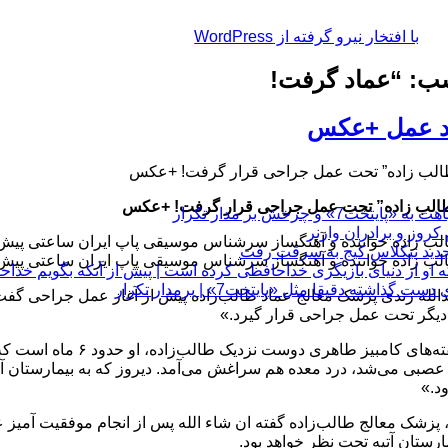
با افتخار نیرو گرفته از WordPress
ب: “عماد گرفت!
د عمل +عکس
الب زاده” تحت عمل جراحی قرار گرفت! +عکس
الب زاده” تحت عمل جراحی قرار گرفت! +عکس
چرخش بر مدار تکرار
لب زاده خواننده و آهنگساز سر‌شناس موسیقی پاپ ایران ساعتی پی
لب زاده خواننده و آهنگساز سر‌شناس موسیقی پاپ ایران ساعتی پی
 او از دنیای بازیگری خداحافظی کرده است | پیش از آنکه بگویم خداح
 دقیقا مثل «پایتخت7» | برمدار تکرار
دالله زندی پزشک معالج عماد طالب‌زاده پیش از آغاز عمل جراحی گفت: 
یگر تحت عمل جراحی قرار گیرد.»
بنا به گفته‌های کامب
عصبی می‌شد، درد معده هم سراغش می‌آمد. دیروز که به بیمارستان آتیه
د.»
ارستان آتیه تحت نظر خواهد بود.