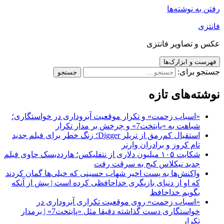
رفتن به نوشته‌ها
فانتزی
عکس و تصاویر فانتزی
فهرست و ابزارک‌ها
جستجو برای:
نوشته‌های تازه
«اسباب زحمت» و تکرار موقعیت آبروداری در خواستگاری؛
شباهت به «پایتخت7» و چرخش بر مدار تکرار
استقبال کم‌رمق از تریلر Digger؛ زنگ خطر برای فیلم جدید
تام کروز و برادران وارنر
شکایت ۱۰۵ میلیون دلاری از نتفلیکس؛ هارددیسک حاوی فیلم
جدید نیکلاس کیج به سرقت رفت
واکنش‌ها به پست اخیر شهاب حسینی که خیلی‌ها گمان کردند
که او از دنیای بازیگری خداحافظی کرده است | پیش از آنکه
بگویم خداحافظ
«اسباب زحمت» روی موقعیت تکراری آبروداری در
خواستگاری دست گذاشته دقیقا مثل «پایتخت7» | برمدار
تکرار