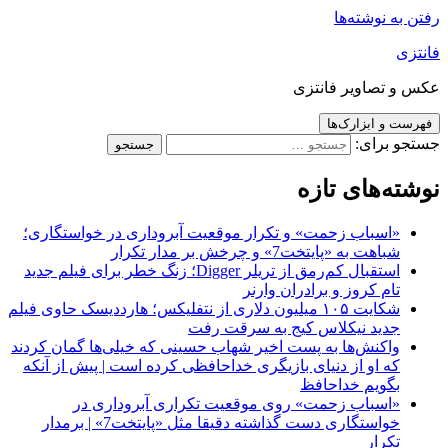
رفتن به نوشته‌ها
فانتزی
عکس و تصاویر فانتزی
فهرست و ابزارک‌ها
جستجو برای:
نوشته‌های تازه
«اسباب زحمت» و تکرار موقعیت آبروداری در خواستگاری؛
شباهت به «پایتخت7» و چرخش بر مدار تکرار
استقبال کم‌رمق از تریلر Digger؛ زنگ خطر برای فیلم جدید
تام کروز و برادران وارنر
شکایت ۱۰۵ میلیون دلاری از نتفلیکس؛ هارددیسک حاوی فیلم
جدید نیکلاس کیج به سرقت رفت
واکنش‌ها به پست اخیر شهاب حسینی که خیلی‌ها گمان کردند
که او از دنیای بازیگری خداحافظی کرده است | پیش از آنکه
بگویم خداحافظ
«اسباب زحمت» روی موقعیت تکراری آبروداری در
خواستگاری دست گذاشته دقیقا مثل «پایتخت7» | برمدار
تکرار