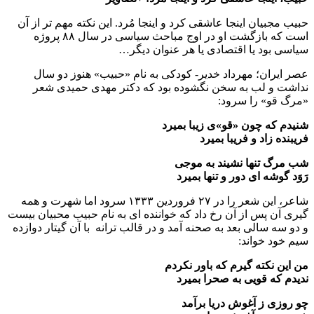
حبیب مجبیان اینجا عاشقی کرد و اینجا مُرد. این نکته مهم تر از آن
است که بازگشت او در اوج مباحث سیاسی در سال ۸۸ پروژه
سیاسی بود یا اقتصادی یا هر عنوان دیگر…
عصر ایران؛ مهرداد خدیر- کودکی به نام «حبیب» هنوز دو سال
نداشت و لب به سخن نگشوده بود که دکتر مهدی حمیدی شعر
«مرگ قو» را سرود:
شنیدم که چون «قو»ی زیبا بمیرد
فریبنده زاد و فریبا بمیرد
شب مرگ تنها نشیند به موجی
رَوَد گوشه ای دور و تنها بمیرد
شاعر، این شعر را در ۲۷ فروردین ۱۳۳۳ سرود اما شهرت و همه
گیری آن پس از آن رخ داد که خواننده ای به نام حبیب محبیان بیست
و دو سه سالی بعد به صحنه آمد و در قالب ترانه با آن گیتار دوازده
سیم خود خواند:
من این نکته گیرم که باور نکردم
ندیدم که قویی به صحرا بمیرد
چو روزی ز آغوش دریا برآمد