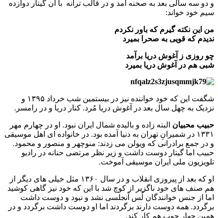
و دو سه سالی بعد به صحنه آمد و در قالب ترانه با آن گیتار دوازده
سیم خود خواند:
من این نکته گیرم که باور نکردم
ندیدم که قویی به صحرا بمیرد
چو روزی ز آغوش دریا برآمد
شبی هم در آغوش دریا بمیرد
شگفت این که خود خواننده نیز در بیستمین شب خرداد ۱۳۹۵ و
نزدیک به چهل سال بعد در آغوش دریا مُرد. کنار دریا و در رامسر.
حبیب محبیان
البته زاده و بالیده شمال ایران نبود. او در چهارم مهر
۱۳۳۱ در شمیرانِ تهران به دنیا آمده بود. در خانواده ای اهل موسیقی
و در جمع برادرانی که ویولن می زدند: منوچهر و منصور و محمود.
حبیب اما گیتار دوست داشت و زیر نظر مرتضی حنانه در رادیو
تلویزیون ملی ایران موسیقی آموخت.
او که بعد از پیروزی انقلاب و در سال ۱۳۶۰ مثل خیلی های دیگر از
هم صنف های خود ناگزیر از کوچ شد با این که خود نیز گاهی کوشید
اما از جنس خوانندگان لُس آنجلسی نشد و نبود و دوست داشت
برگردد. همه دوست دارند برگردند اما او دوست داشت برگردد و در
همین چهار چوب هم کار کند.