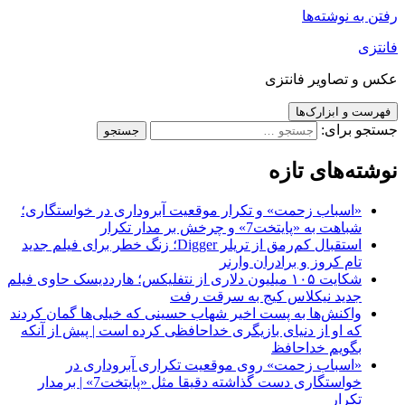
رفتن به نوشته‌ها
فانتزی
عکس و تصاویر فانتزی
فهرست و ابزارک‌ها
جستجو برای:
نوشته‌های تازه
«اسباب زحمت» و تکرار موقعیت آبروداری در خواستگاری؛
شباهت به «پایتخت7» و چرخش بر مدار تکرار
استقبال کم‌رمق از تریلر Digger؛ زنگ خطر برای فیلم جدید
تام کروز و برادران وارنر
شکایت ۱۰۵ میلیون دلاری از نتفلیکس؛ هارددیسک حاوی فیلم
جدید نیکلاس کیج به سرقت رفت
واکنش‌ها به پست اخیر شهاب حسینی که خیلی‌ها گمان کردند
که او از دنیای بازیگری خداحافظی کرده است | پیش از آنکه
بگویم خداحافظ
«اسباب زحمت» روی موقعیت تکراری آبروداری در
خواستگاری دست گذاشته دقیقا مثل «پایتخت7» | برمدار
تکرار