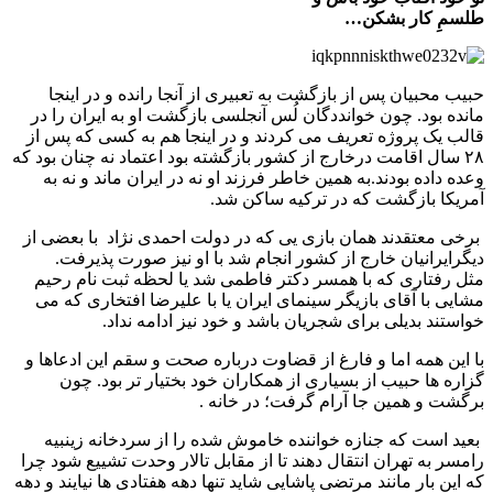
طلسمِ کار بشکن
…
حبیب محبیان پس از بازگشت به تعبیری از آنجا رانده و در اینجا
مانده بود. چون خوانددگان لُس آنجلسی بازگشت او به ایران را در
قالب یک پروژه تعریف می کردند و در اینجا هم به کسی که پس از
۲۸ سال اقامت درخارج از کشور بازگشته بود اعتماد نه چنان بود که
وعده داده بودند.به همین خاطر فرزند او نه در ایران ماند و نه به
آمریکا بازگشت که در ترکیه ساکن شد.
برخی معتقدند همان بازی یی که در دولت احمدی نژاد با بعضی از
دیگرایرانیان خارج از کشور انجام شد با او نیز صورت پذیرفت.
مثل رفتاری که با همسر دکتر فاطمی شد یا لحظه ثبت نام رحیم
مشایی با آقای بازیگر سینمای ایران یا با علیرضا افتخاری که می
خواستند بدیلی برای شجریان باشد و خود نیز ادامه نداد.
با این همه اما و فارغ از قضاوت درباره صحت و سقم این ادعاها و
گزاره ها حبیب از بسیاری از همکاران خود بختیار تر بود. چون
برگشت و همین جا آرام گرفت؛ در خانه .
بعید است که جنازه خواننده خاموش شده را از سردخانه زینبیه
رامسر به تهران انتقال دهند تا از مقابل تالار وحدت تشییع شود چرا
که این بار مانند مرتضی پاشایی شاید تنها دهه هفتادی ها نیایند و دهه