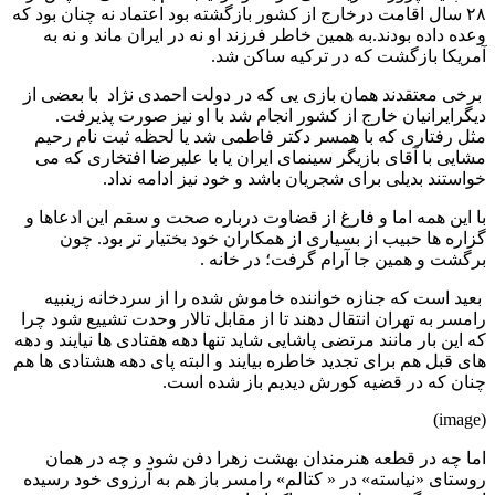
۲۸ سال اقامت درخارج از کشور بازگشته بود اعتماد نه چنان بود که
وعده داده بودند.به همین خاطر فرزند او نه در ایران ماند و نه به
آمریکا بازگشت که در ترکیه ساکن شد.
برخی معتقدند همان بازی یی که در دولت احمدی نژاد با بعضی از
دیگرایرانیان خارج از کشور انجام شد با او نیز صورت پذیرفت.
مثل رفتاری که با همسر دکتر فاطمی شد یا لحظه ثبت نام رحیم
مشایی با آقای بازیگر سینمای ایران یا با علیرضا افتخاری که می
خواستند بدیلی برای شجریان باشد و خود نیز ادامه نداد.
با این همه اما و فارغ از قضاوت درباره صحت و سقم این ادعاها و
گزاره ها حبیب از بسیاری از همکاران خود بختیار تر بود. چون
برگشت و همین جا آرام گرفت؛ در خانه .
بعید است که جنازه خواننده خاموش شده را از سردخانه زینبیه
رامسر به تهران انتقال دهند تا از مقابل تالار وحدت تشییع شود چرا
که این بار مانند مرتضی پاشایی شاید تنها دهه هفتادی ها نیایند و دهه
های قبل هم برای تجدید خاطره بیایند و البته پای دهه هشتادی ها هم
چنان که در قضیه کورش دیدیم باز شده است.
(image)
اما چه در قطعه هنرمندان بهشت زهرا دفن شود و چه در همان
روستای «نیاسته» در « کتالم» رامسر باز هم به آرزوی خود رسیده