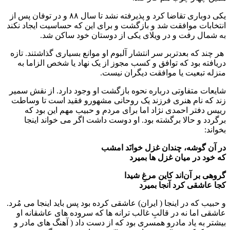
یکی دوباری تقاضا کرد و پذیرفته نشد تا سال ۸۸ و در توفان پس از
انتخابات موافقت شد و بازگشت و برای این که حساسیت ایجاد نکند
به شمال رفت و در ویلای یکی از دوستان خود ساکن شد.
هر چند که بعدتربر سر انتشار آلبوم او موانع بسیاری گذاشتند. تازه
دریافته بود که توافق و کسب مجوز از یک نهاد یا شخص الزاما به
منزله تبعیت یا موافقت دیگران نیست‌.
شایعات متفاوتی درباره نحوه بازگشت او وجود دارد. از نقش سمیر
زند که نام هنری فرزند یک روحانی مشهورو فقید است تا وساطت
رییس دفتر احمدی نژاد اما برای مردم و حبیب مهم این بود که
برگردد و حالا برگشته بود. او دوست داشت اگر می خواند اینجا
بخواند:
در آن گوشه، چندان غزل خوانَد امشب
که خود در میان غزل ها بمیرد
گروهی بر آن‌اند کاین مرغِ شیدا
کجا عاشقی کرد آنجا بمیرد
و حبیب که در اینجا ( ایران) عاشقی کرده بود پس باید اینجا می مُرد.
عاشقی اما نه در قالبِ غالب ترانه ها که سروده های عاشقانه او
بیشتر به یاد مادرو همسری بود که از دست داد ( آهنگ های مادر و