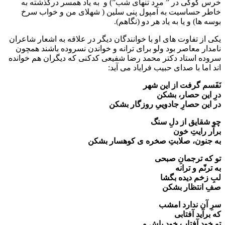
خرس کوکی در ” مرد تنهای شب”) و به یاد همسر درگذشته به
خاطر حساسیت به آمپول پنی سلین ( شهلای من و خواب سرخ
بوسه ها) و یا به یاد هر دو (نگاهم).
یکی از تفاوت های او با خوانندگان دیگر در علاقه به اشعار شاعران
نامدار معاصر بود ولو برای ترانه و خواندن نسروده باشند همچون
سروده استاد دکتر محمد رضا شفیعی کدکنی که دیگران هم خوانده
اند اما با صدای حبیب فرایاد می آید:
نَفَسم گرفت از این شهر
درِ این حصار، بشکن
در این حصارِ جادوییِ روزگار بشکن
چو شقایق از دلِ سنگ
برآر رایتِ خون
به جنون، صلابتِ صخره ی کوهسار بشکن
تو که ترجمانِ صبحی
به ترنّم و ترانه
لبِ زخم دیده بگشا
صفِ انتظار بشکن
سرِ آن ندارد امشب
که برآید آفتابی
تو خود آفتاب خود باش و