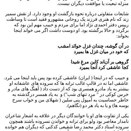
منزله تبعیت یا موافقت دیگران نیست‌.
شایعات متفاوتی درباره نحوه بازگشت او وجود دارد. از نقش سمیر
زند که نام هنری فرزند یک روحانی مشهورو فقید است تا وساطت
رییس دفتر احمدی نژاد اما برای مردم و حبیب مهم این بود که
برگردد و حالا برگشته بود. او دوست داشت اگر می خواند اینجا
بخواند:
در آن گوشه، چندان غزل خوانَد امشب
که خود در میان غزل ها بمیرد
گروهی بر آن‌اند کاین مرغِ شیدا
کجا عاشقی کرد آنجا بمیرد
و حبیب که در اینجا ( ایران) عاشقی کرده بود پس باید اینجا می مُرد.
عاشقی اما نه در قالبِ غالب ترانه ها که سروده های عاشقانه او
بیشتر به یاد مادرو همسری بود که از دست داد ( آهنگ های مادر و
خرس کوکی در ” مرد تنهای شب”) و به یاد همسر درگذشته به
خاطر حساسیت به آمپول پنی سلین ( شهلای من و خواب سرخ
بوسه ها) و یا به یاد هر دو (نگاهم).
یکی از تفاوت های او با خوانندگان دیگر در علاقه به اشعار شاعران
نامدار معاصر بود ولو برای ترانه و خواندن نسروده باشند همچون
سروده استاد دکتر محمد رضا شفیعی کدکنی که دیگران هم خوانده