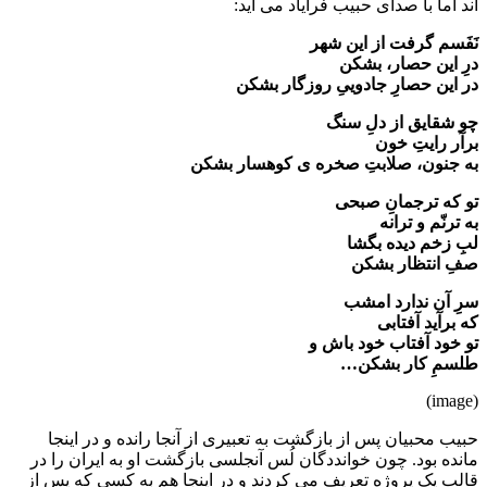
اند اما با صدای حبیب فرایاد می آید:
نَفَسم گرفت از این شهر
درِ این حصار، بشکن
در این حصارِ جادوییِ روزگار بشکن
چو شقایق از دلِ سنگ
برآر رایتِ خون
به جنون، صلابتِ صخره ی کوهسار بشکن
تو که ترجمانِ صبحی
به ترنّم و ترانه
لبِ زخم دیده بگشا
صفِ انتظار بشکن
سرِ آن ندارد امشب
که برآید آفتابی
تو خود آفتاب خود باش و
طلسمِ کار بشکن
…
(image)
حبیب محبیان پس از بازگشت به تعبیری از آنجا رانده و در اینجا
مانده بود. چون خوانددگان لُس آنجلسی بازگشت او به ایران را در
قالب یک پروژه تعریف می کردند و در اینجا هم به کسی که پس از