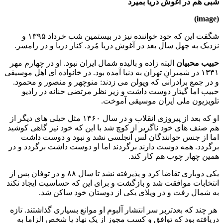
شبی هم در آغوش دریا بمیرد
(image)
شگفت این که خود خواننده نیز در بیستمین شب خرداد ۱۳۹۵ و
نزدیک به چهل سال بعد در آغوش دریا مُرد. کنار دریا و در رامسر.
حبیب محبیان
البته زاده و بالیده شمال ایران نبود. او در چهارم مهر
۱۳۳۱ در شمیرانِ تهران به دنیا آمده بود. در خانواده ای اهل موسیقی
و در جمع برادرانی که ویولن می زدند: منوچهر و منصور و محمود.
حبیب اما گیتار دوست داشت و زیر نظر مرتضی حنانه در رادیو
تلویزیون ملی ایران موسیقی آموخت.
او که بعد از پیروزی انقلاب و در سال ۱۳۶۰ مثل خیلی های دیگر از
هم صنف های خود ناگزیر از کوچ شد با این که خود نیز گاهی کوشید
اما از جنس خوانندگان لُس آنجلسی نشد و نبود و دوست داشت
برگردد. همه دوست دارند برگردند اما او دوست داشت برگردد و در
همین چهار چوب هم کار کند.
یکی دوباری تقاضا کرد و پذیرفته نشد تا سال ۸۸ و در توفان پس از
انتخابات موافقت شد و بازگشت و برای این که حساسیت ایجاد نکند
به شمال رفت و در ویلای یکی از دوستان خود ساکن شد.
هر چند که بعدتربر سر انتشار آلبوم او موانع بسیاری گذاشتند. تازه
دریافته بود که توافق و کسب مجوز از یک نهاد یا شخص الزاما به