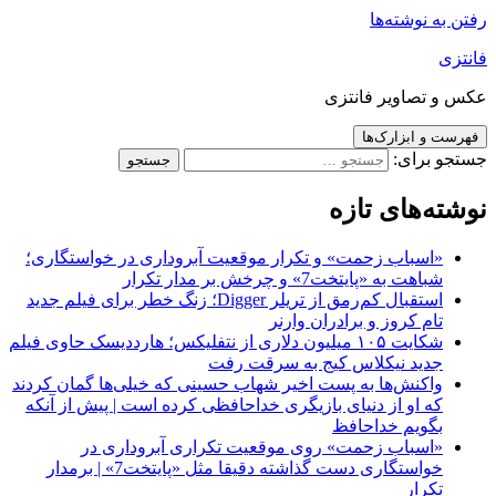
رفتن به نوشته‌ها
فانتزی
عکس و تصاویر فانتزی
فهرست و ابزارک‌ها
جستجو برای:
نوشته‌های تازه
«اسباب زحمت» و تکرار موقعیت آبروداری در خواستگاری؛
شباهت به «پایتخت7» و چرخش بر مدار تکرار
استقبال کم‌رمق از تریلر Digger؛ زنگ خطر برای فیلم جدید
تام کروز و برادران وارنر
شکایت ۱۰۵ میلیون دلاری از نتفلیکس؛ هارددیسک حاوی فیلم
جدید نیکلاس کیج به سرقت رفت
واکنش‌ها به پست اخیر شهاب حسینی که خیلی‌ها گمان کردند
که او از دنیای بازیگری خداحافظی کرده است | پیش از آنکه
بگویم خداحافظ
«اسباب زحمت» روی موقعیت تکراری آبروداری در
خواستگاری دست گذاشته دقیقا مثل «پایتخت7» | برمدار
تکرار