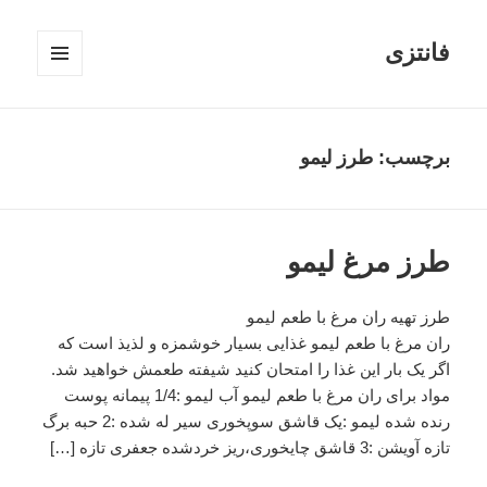
فانتزی
فهرست
و
ابزارک‌ها
برچسب: طرز لیمو
طرز مرغ لیمو
طرز تهیه ران مرغ با طعم لیمو
ران مرغ با طعم لیمو غذایی بسیار خوشمزه و لذیذ است که
اگر یک بار این غذا را امتحان کنید شیفته طعمش خواهید شد.
مواد برای ران مرغ با طعم لیمو آب لیمو :1/4 پیمانه پوست
رنده شده لیمو :یک قاشق سوپخوری سیر له شده :2 حبه برگ
تازه آویشن :3 قاشق چایخوری،ریز خردشده جعفری تازه […]