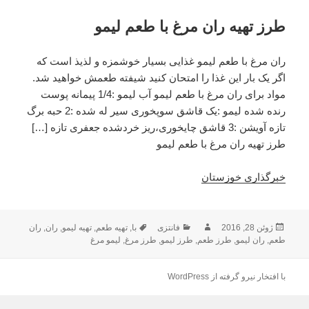
طرز تهیه ران مرغ با طعم لیمو
ران مرغ با طعم لیمو غذایی بسیار خوشمزه و لذیذ است که
اگر یک بار این غذا را امتحان کنید شیفته طعمش خواهید شد.
مواد برای ران مرغ با طعم لیمو آب لیمو :1/4 پیمانه پوست
رنده شده لیمو :یک قاشق سوپخوری سیر له شده :2 حبه برگ
تازه آویشن :3 قاشق چایخوری،ریز خردشده جعفری تازه […]
طرز تهیه ران مرغ با طعم لیمو
خبرگذاری خوزستان
ژوئن 28, 2016
ارسال
نویسنده
فانتزی
دسته‌ها
با
,
برچسب‌ها
تهیه طعم
,
تهیه لیمو
,
ران
,
ران
طعم
,
شده
ران لیمو
,
طرز طعم
,
طرز لیمو
,
طرز مرغ
,
لیمو مرغ
در
با افتخار نیرو گرفته از WordPress