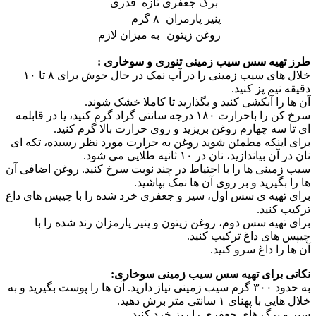
برگ جعفری
تازه قدری
پنیر پارمزان
۸ گرم
روغن زیتون
به میزان لازم
طرز تهیه سس سیب زمینی تنوری و سوخاری :
خلال های سیب زمینی را در آب نمک در حال جوش برای ۸ تا ۱۰
دقیقه نیم پز کنید.
آن ها را آبکشی کنید و بگذارید تا کاملا خشک شوند.
سرخ کن را باحرارت ۱۸۰ درجه سانتی گراد گرم کنید، یا در قابلمه
ای تا سه چهارم روغن بریزید و روی حرارت بالا گرم کنید.
برای اینکه مطمئن شوید روغن به حرارت مورد نظر رسیده، تکه ای
نان در آن بیاندازید، نان در ۱۰ ثانیه طلایی می شود.
سیب زمینی ها را با احتیاط در چند نوبت سرخ کنید. روغن اضافی آن
ها را بگیرید و بر روی آن ها نمک بپاشید.
برای تهیه ی سس اول، سیر و جعفری خرد شده را با چیپس های داغ
ترکیب کنید.
برای تهیه سس دوم، روغن زیتون و پنیر پارمزان رند شده را با
چیپس های داغ ترکیب کنید.
آن ها را داغ سرو کنید.
نکاتی برای تهیه سس سیب زمینی سوخاری:
به حدود ۳۰۰ گرم سیب زمینی نیاز دارید. آن ها را پوست بگیرید و به
خلال هایی با پهنای ۱ سانتی متر برش دهید.
سیر و برگ های جعفری را ریز خرد کنید.