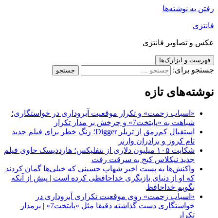
رفتن به نوشته‌ها
فانتزی
عکس و تصاویر فانتزی
فهرست و ابزارک‌ها
جستجو برای:
نوشته‌های تازه
«اسباب زحمت» و تکرار موقعیت آبروداری در خواستگاری؛
شباهت به «پایتخت7» و چرخش بر مدار تکرار
استقبال کم‌رمق از تریلر Digger؛ زنگ خطر برای فیلم جدید
تام کروز و برادران وارنر
شکایت ۱۰۵ میلیون دلاری از نتفلیکس؛ هارددیسک حاوی فیلم
جدید نیکلاس کیج به سرقت رفت
واکنش‌ها به پست اخیر شهاب حسینی که خیلی‌ها گمان کردند
که او از دنیای بازیگری خداحافظی کرده است | پیش از آنکه
بگویم خداحافظ
«اسباب زحمت» روی موقعیت تکراری آبروداری در
خواستگاری دست گذاشته دقیقا مثل «پایتخت7» | برمدار
تکرار