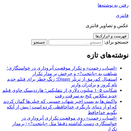
رفتن به نوشته‌ها
فانتزی
عکس و تصاویر فانتزی
فهرست و ابزارک‌ها
جستجو برای:
نوشته‌های تازه
«اسباب زحمت» و تکرار موقعیت آبروداری در خواستگاری؛
شباهت به «پایتخت7» و چرخش بر مدار تکرار
استقبال کم‌رمق از تریلر Digger؛ زنگ خطر برای فیلم جدید
تام کروز و برادران وارنر
شکایت ۱۰۵ میلیون دلاری از نتفلیکس؛ هارددیسک حاوی فیلم
جدید نیکلاس کیج به سرقت رفت
واکنش‌ها به پست اخیر شهاب حسینی که خیلی‌ها گمان کردند
که او از دنیای بازیگری خداحافظی کرده است | پیش از آنکه
بگویم خداحافظ
«اسباب زحمت» روی موقعیت تکراری آبروداری در
خواستگاری دست گذاشته دقیقا مثل «پایتخت7» | برمدار
تکرار