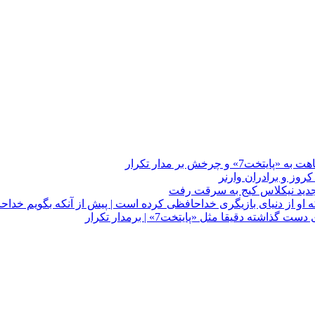
چرخش بر مدار تکرار
 او از دنیای بازیگری خداحافظی کرده است | پیش از آنکه بگویم خداح
دقیقا مثل «پایتخت7» | برمدار تکرار