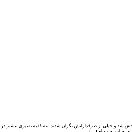
 شد و خیلی از طرفدارانش نگران شدند.آتنه فقیه نصیری بیشتر در مور
اری ام اس شده ام […]