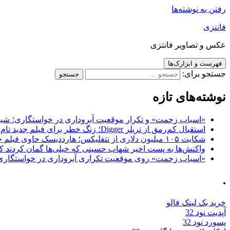
رفتن به نوشته‌ها
فانتزی
عکس و تصاویر فانتزی
فهرست و ابزارک‌ها
جستجو برای:
نوشته‌های تازه
«اسباب زحمت» و تکرار موقعیت آبروداری در خواستگاری؛ شباهت به «پایتخت7» و 
استقبال کم‌رمق از تریلر Digger؛ زنگ خطر برای فیلم جدید تام کروز و برادران وارنر
شکایت ۱۰۵ میلیون دلاری از نتفلیکس؛ هارددیسک حاوی فیلم جدید نیکلاس کیج به سرقت رفت
واکنش‌ها به پست اخیر شهاب حسینی که خیلی‌ها گمان کردند که
«اسباب زحمت» روی موقعیت تکراری آبروداری در خواستگاری دست گذاشته 
.
خرید بک لینک فالو
آپدیت نود 32
پسورد نود 32