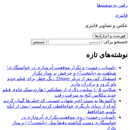
رفتن به نوشته‌ها
فانتزی
عکس و تصاویر فانتزی
فهرست و ابزارک‌ها
جستجو برای:
نوشته‌های تازه
«اسباب زحمت» و تکرار موقعیت آبروداری در خواستگاری؛
شباهت به «پایتخت7» و چرخش بر مدار تکرار
استقبال کم‌رمق از تریلر Digger؛ زنگ خطر برای فیلم جدید
تام کروز و برادران وارنر
شکایت ۱۰۵ میلیون دلاری از نتفلیکس؛ هارددیسک حاوی فیلم
جدید نیکلاس کیج به سرقت رفت
واکنش‌ها به پست اخیر شهاب حسینی که خیلی‌ها گمان کردند
که او از دنیای بازیگری خداحافظی کرده است | پیش از آنکه
بگویم خداحافظ
«اسباب زحمت» روی موقعیت تکراری آبروداری در
خواستگاری دست گذاشته دقیقا مثل «پایتخت7» | برمدار
تکرار